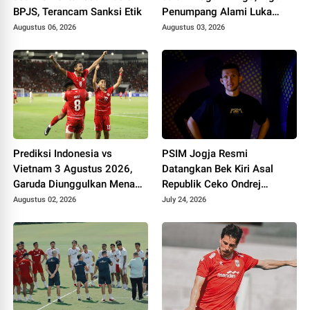
BPJS, Terancam Sanksi Etik
Penumpang Alami Luka
Ringan
Augustus 06, 2026
Augustus 03, 2026
Prediksi Indonesia vs
PSIM Jogja Resmi
Vietnam 3 Agustus 2026,
Datangkan Bek Kiri Asal
Garuda Diunggulkan Menang
Republik Ceko Ondrej
Tipis di Stadion Pakansari
Rudzan untuk Hadapi Super
Augustus 02, 2026
July 24, 2026
League 2026/2027