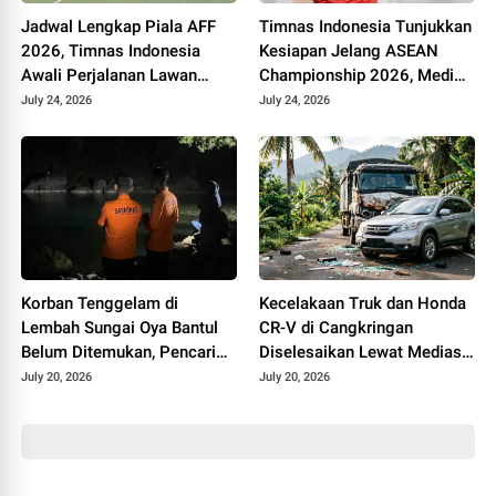
Jadwal Lengkap Piala AFF
Timnas Indonesia Tunjukkan
2026, Timnas Indonesia
Kesiapan Jelang ASEAN
Awali Perjalanan Lawan
Championship 2026, Media
Kamboja
Vietnam Minta Timnya
July 24, 2026
July 24, 2026
Waspada
Korban Tenggelam di
Kecelakaan Truk dan Honda
Lembah Sungai Oya Bantul
CR-V di Cangkringan
Belum Ditemukan, Pencarian
Diselesaikan Lewat Mediasi,
Dilanjutkan Selasa
Polisi Pastikan Tak Ada
July 20, 2026
July 20, 2026
Korban