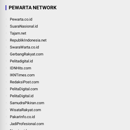
PEWARTA NETWORK
Pewarta.co.id
SuaraNasional.id
Tajam.net
RepublikIndonesia.net
SwaraWarta.co.id
GerbangRakyat.com
Pelitadigital.id
IDNHits.com
IKNTimes.com
RedaksiPost.com
PelitaDigital.com
PelitaDigital.id
SamudraPikiran.com
WisataRakyat.com
PakarInfo.co.id
JadiProfesional.com