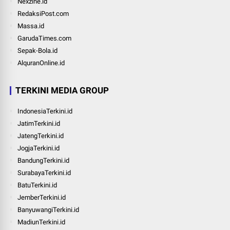
Nexzine.id
RedaksiPost.com
Massa.id
GarudaTimes.com
Sepak-Bola.id
AlquranOnline.id
TERKINI MEDIA GROUP
IndonesiaTerkini.id
JatimTerkini.id
JatengTerkini.id
JogjaTerkini.id
BandungTerkini.id
SurabayaTerkini.id
BatuTerkini.id
JemberTerkini.id
BanyuwangiTerkini.id
MadiunTerkini.id