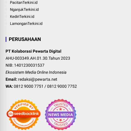
PacitanTerkini.id
NganjukTerkini.id
KediriTerkini.id
LamonganTerkini.id
PERUSAHAAN
PT Kolaborasi Pewarta Digital
AHU-003349.AH.01.30.Tahun 2023
NIB: 1401230031537
Ekosistem Media Online Indonesia
Email:
redaksi@pewarta.net
WA:
0812 9000 7751
/
0812 9000 7752