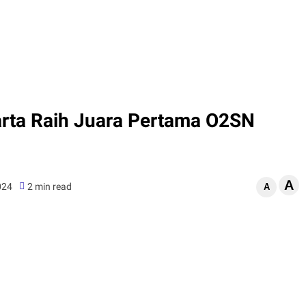
rta Raih Juara Pertama O2SN
A
024
2 min read
A