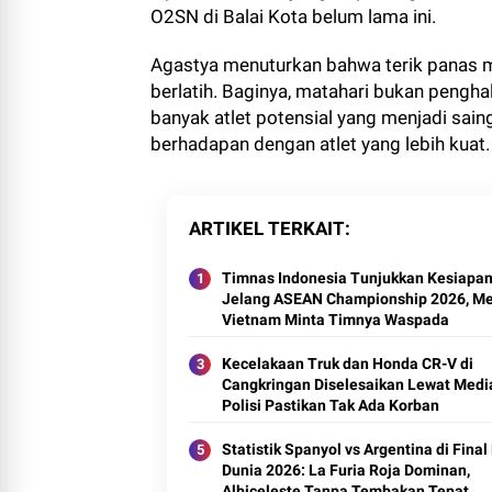
O2SN di Balai Kota belum lama ini.
Agastya menuturkan bahwa terik panas ma
berlatih. Baginya, matahari bukan pengha
banyak atlet potensial yang menjadi saing
berhadapan dengan atlet yang lebih kuat.
ARTIKEL TERKAIT
Timnas Indonesia Tunjukkan Kesiapa
Jelang ASEAN Championship 2026, M
Vietnam Minta Timnya Waspada
Kecelakaan Truk dan Honda CR-V di
Cangkringan Diselesaikan Lewat Media
Polisi Pastikan Tak Ada Korban
Statistik Spanyol vs Argentina di Final
Dunia 2026: La Furia Roja Dominan,
Albiceleste Tanpa Tembakan Tepat