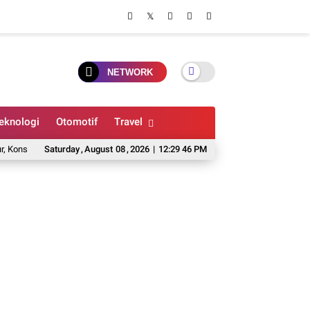
NETWORK
eknologi
Otomotif
Travel
Retro Android yang Bisa Emulasi Game PS2
Saturday
,
August
08
,
2026
|
12:29 47 PM
Cara Membersihkan Penyimpana