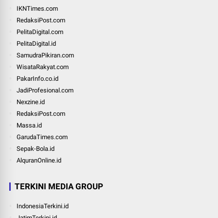
IKNTimes.com
RedaksiPost.com
PelitaDigital.com
PelitaDigital.id
SamudraPikiran.com
WisataRakyat.com
PakarInfo.co.id
JadiProfesional.com
Nexzine.id
RedaksiPost.com
Massa.id
GarudaTimes.com
Sepak-Bola.id
AlquranOnline.id
TERKINI MEDIA GROUP
IndonesiaTerkini.id
JatimTerkini.id