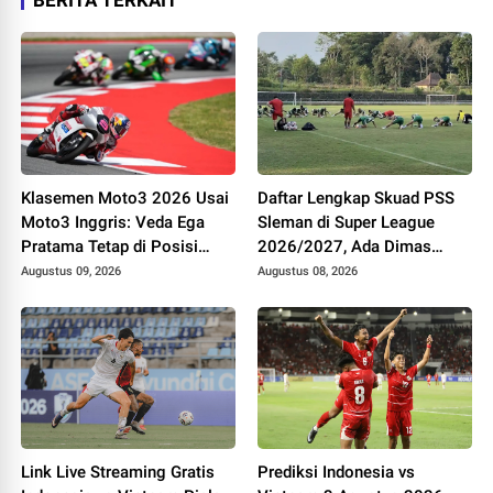
BERITA TERKAIT
Klasemen Moto3 2026 Usai
Daftar Lengkap Skuad PSS
Moto3 Inggris: Veda Ega
Sleman di Super League
Pratama Tetap di Posisi
2026/2027, Ada Dimas
Keenam
Drajad hingga Gustavo
Augustus 09, 2026
Augustus 08, 2026
Tocantins
Link Live Streaming Gratis
Prediksi Indonesia vs