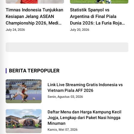
Timnas Indonesia Tunjukkan
Statistik Spanyol vs
Kesiapan Jelang ASEAN
Argentina di Final Piala
Championship 2026, Media
Dunia 2026: La Furia Roja
Vietnam Minta Timnya
Dominan, Albiceleste Tanpa
July 24, 2026
July 20, 2026
Waspada
Tembakan Tepat Sasaran
BERITA TERPOPULER
Link Live Streaming Gratis Indonesia vs
Vietnam Piala AFF 2026
Senin, Agustus 03, 2026
Daftar Menu dan Harga Kampung Kecil
Jogja, Lengkap dari Paket Nasi hingga
Minuman
Kamis, Mei 07, 2026