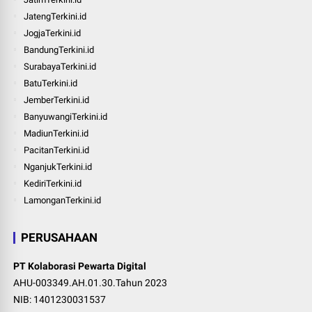
JatengTerkini.id
JogjaTerkini.id
BandungTerkini.id
SurabayaTerkini.id
BatuTerkini.id
JemberTerkini.id
BanyuwangiTerkini.id
MadiunTerkini.id
PacitanTerkini.id
NganjukTerkini.id
KediriTerkini.id
LamonganTerkini.id
PERUSAHAAN
PT Kolaborasi Pewarta Digital
AHU-003349.AH.01.30.Tahun 2023
NIB: 1401230031537