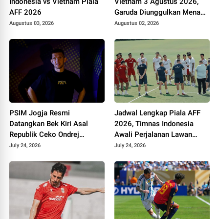
Indonesia vs Vietnam Piala
Vietnam 3 Agustus 2026,
AFF 2026
Garuda Diunggulkan Menang
Tipis di Stadion Pakansari
Augustus 03, 2026
Augustus 02, 2026
PSIM Jogja Resmi
Jadwal Lengkap Piala AFF
Datangkan Bek Kiri Asal
2026, Timnas Indonesia
Republik Ceko Ondrej
Awali Perjalanan Lawan
Rudzan untuk Hadapi Super
Kamboja
July 24, 2026
July 24, 2026
League 2026/2027