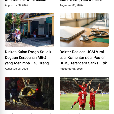
Drajad hingga Gustavo
Augustus 08, 2026
Augustus 08, 2026
Tocantins
Dinkes Kulon Progo Selidiki
Dokter Residen UGM Viral
Dugaan Keracunan MBG
usai Komentar soal Pasien
yang Menimpa 178 Orang
BPJS, Terancam Sanksi Etik
Augustus 08, 2026
Augustus 06, 2026