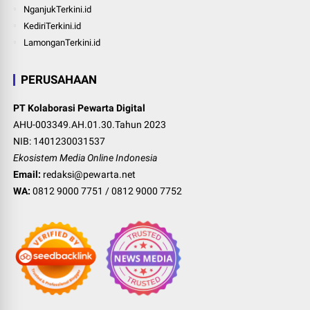
NganjukTerkini.id
KediriTerkini.id
LamonganTerkini.id
PERUSAHAAN
PT Kolaborasi Pewarta Digital
AHU-003349.AH.01.30.Tahun 2023
NIB: 1401230031537
Ekosistem Media Online Indonesia
Email:
redaksi@pewarta.net
WA:
0812 9000 7751
/
0812 9000 7752