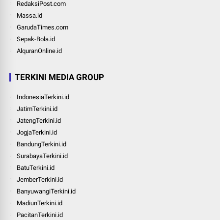
RedaksiPost.com
Massa.id
GarudaTimes.com
Sepak-Bola.id
AlquranOnline.id
TERKINI MEDIA GROUP
IndonesiaTerkini.id
JatimTerkini.id
JatengTerkini.id
JogjaTerkini.id
BandungTerkini.id
SurabayaTerkini.id
BatuTerkini.id
JemberTerkini.id
BanyuwangiTerkini.id
MadiunTerkini.id
PacitanTerkini.id