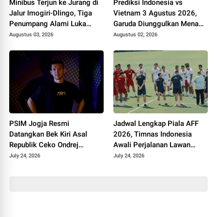
Minibus Terjun ke Jurang di
Prediksi Indonesia vs
Jalur Imogiri-Dlingo, Tiga
Vietnam 3 Agustus 2026,
Penumpang Alami Luka
Garuda Diunggulkan Menang
Ringan
Tipis di Stadion Pakansari
Augustus 03, 2026
Augustus 02, 2026
PSIM Jogja Resmi
Jadwal Lengkap Piala AFF
Datangkan Bek Kiri Asal
2026, Timnas Indonesia
Republik Ceko Ondrej
Awali Perjalanan Lawan
Rudzan untuk Hadapi Super
Kamboja
July 24, 2026
July 24, 2026
League 2026/2027