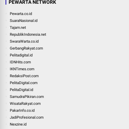
PEWARTA NETWORK
Pewarta.co.id
SuaraNasional.id
Tajam.net
RepublikIndonesia.net
SwaraWarta.co.id
GerbangRakyat.com
Pelitadigital.id
IDNHits.com
IKNTimes.com
RedaksiPost.com
PelitaDigital.com
PelitaDigital.id
SamudraPikiran.com
WisataRakyat.com
PakarInfo.co.id
JadiProfesional.com
Nexzine.id