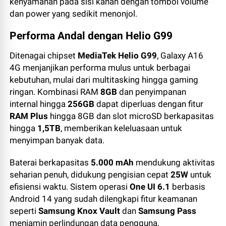
kenyamanan pada sisi kanan dengan tombol volume
dan power yang sedikit menonjol.
Performa Andal dengan Helio G99
Ditenagai chipset
MediaTek Helio G99
, Galaxy A16
4G menjanjikan performa mulus untuk berbagai
kebutuhan, mulai dari multitasking hingga gaming
ringan. Kombinasi RAM
8GB
dan penyimpanan
internal hingga
256GB
dapat diperluas dengan fitur
RAM Plus
hingga 8GB dan slot microSD berkapasitas
hingga
1,5TB
, memberikan keleluasaan untuk
menyimpan banyak data.
Baterai berkapasitas
5.000 mAh
mendukung aktivitas
seharian penuh, didukung pengisian cepat
25W
untuk
efisiensi waktu. Sistem operasi
One UI 6.1
berbasis
Android 14 yang sudah dilengkapi fitur keamanan
seperti
Samsung Knox Vault
dan
Samsung Pass
menjamin perlindungan data pengguna.