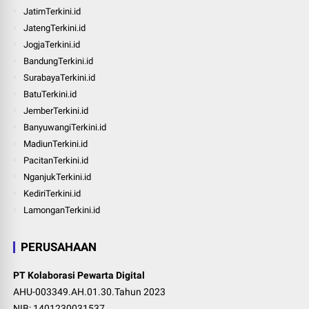
JatimTerkini.id
JatengTerkini.id
JogjaTerkini.id
BandungTerkini.id
SurabayaTerkini.id
BatuTerkini.id
JemberTerkini.id
BanyuwangiTerkini.id
MadiunTerkini.id
PacitanTerkini.id
NganjukTerkini.id
KediriTerkini.id
LamonganTerkini.id
PERUSAHAAN
PT Kolaborasi Pewarta Digital
AHU-003349.AH.01.30.Tahun 2023
NIB: 1401230031537