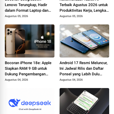
Lenovo Terungkap, Hadir
Terbaik Agustus 2026 untuk
dalam Format Laptop dan
Produktivitas Kerja, Lengkap
Tablet 2-in-1 dengan
dengan Fitur Unggulannya
Augustus 05, 2026
Augustus 05, 2026
Dukungan Gemini
Bocoran iPhone 18e: Apple
Android 17 Resmi Meluncur,
Siapkan RAM 9 GB untuk
Ini Jadwal Rilis dan Daftar
Dukung Pengembangan
Ponsel yang Lebih Dulu
Apple Intelligence
Mencicipi Sistem Operasi
Augustus 04, 2026
Augustus 04, 2026
Terbaru