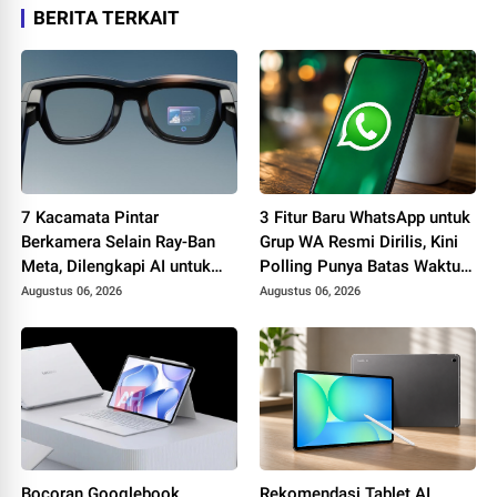
BERITA TERKAIT
7 Kacamata Pintar
3 Fitur Baru WhatsApp untuk
Berkamera Selain Ray-Ban
Grup WA Resmi Dirilis, Kini
Meta, Dilengkapi AI untuk
Polling Punya Batas Waktu
Foto, Video, hingga
hingga Fitur @all
Augustus 06, 2026
Augustus 06, 2026
Penerjemah Real Time
Bocoran Googlebook
Rekomendasi Tablet AI