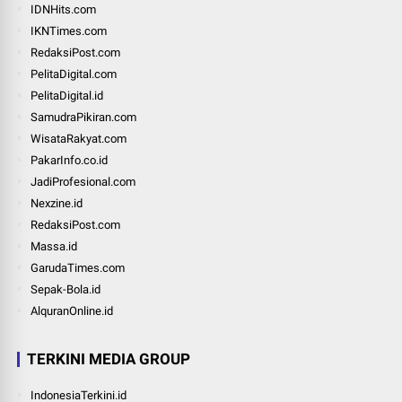
IDNHits.com
IKNTimes.com
RedaksiPost.com
PelitaDigital.com
PelitaDigital.id
SamudraPikiran.com
WisataRakyat.com
PakarInfo.co.id
JadiProfesional.com
Nexzine.id
RedaksiPost.com
Massa.id
GarudaTimes.com
Sepak-Bola.id
AlquranOnline.id
TERKINI MEDIA GROUP
IndonesiaTerkini.id