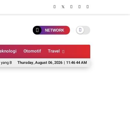
NETWORK
eknologi
Otomotif
Travel
rlaku di Indonesia
Thursday
,
August
7 Kacamata Pintar Berkamera Selain Ray-Ban Meta, Dile
06
,
2026
|
11:46 45 AM