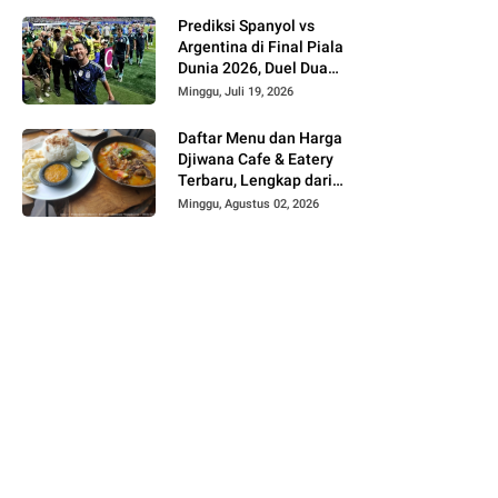
Prediksi Spanyol vs
Argentina di Final Piala
Dunia 2026, Duel Dua
Raksasa Penentu Gelar
Minggu, Juli 19, 2026
Juara Dunia
Daftar Menu dan Harga
Djiwana Cafe & Eatery
Terbaru, Lengkap dari
Croissant, Pizza hingga
Minggu, Agustus 02, 2026
Kopi