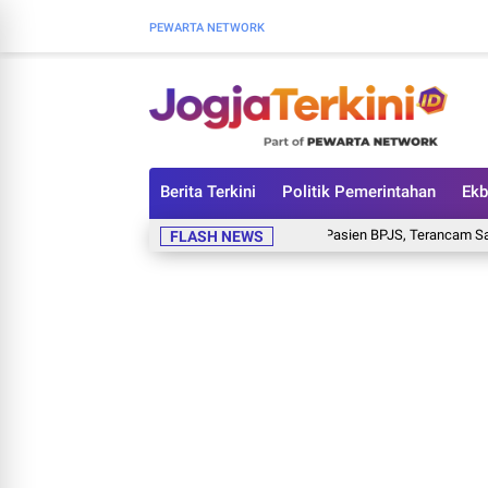
PEWARTA NETWORK
Berita Terkini
Politik Pemerintahan
Ekb
okter Residen UGM Viral usai Komentar soal Pasien BPJS, Terancam Sanksi Et
FLASH NEWS