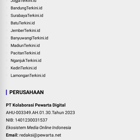
JogjaTerkini.id
BandungTerkini.id
SurabayaTerkini.id
BatuTerkini.id
JemberTerkini.id
BanyuwangiTerkini.id
MadiunTerkini.id
PacitanTerkini.id
NganjukTerkini.id
KediriTerkini.id
LamonganTerkini.id
PERUSAHAAN
PT Kolaborasi Pewarta Digital
AHU-003349.AH.01.30.Tahun 2023
NIB: 1401230031537
Ekosistem Media Online Indonesia
Email:
redaksi@pewarta.net