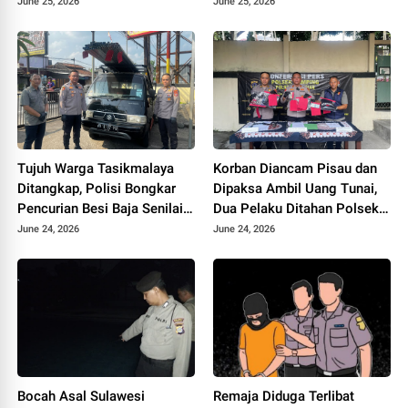
Gadai Truk Fiktif
Faktor Konsentrasi
June 25, 2026
June 25, 2026
Pengendara
Tujuh Warga Tasikmalaya
Korban Diancam Pisau dan
Ditangkap, Polisi Bongkar
Dipaksa Ambil Uang Tunai,
Pencurian Besi Baja Senilai
Dua Pelaku Ditahan Polsek
Rp45 Juta di Gamping
Gamping
June 24, 2026
June 24, 2026
Bocah Asal Sulawesi
Remaja Diduga Terlibat