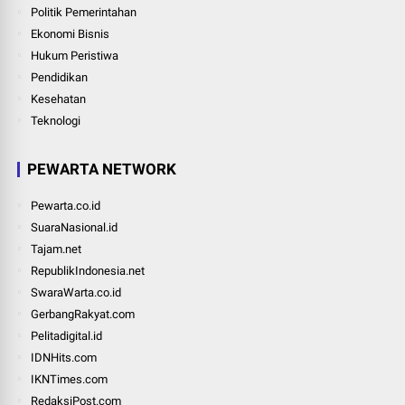
Politik Pemerintahan
Ekonomi Bisnis
Hukum Peristiwa
Pendidikan
Kesehatan
Teknologi
PEWARTA NETWORK
Pewarta.co.id
SuaraNasional.id
Tajam.net
RepublikIndonesia.net
SwaraWarta.co.id
GerbangRakyat.com
Pelitadigital.id
IDNHits.com
IKNTimes.com
RedaksiPost.com