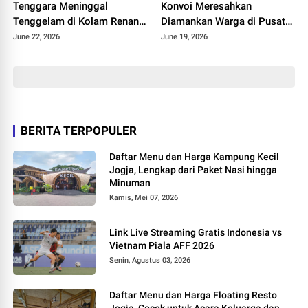
Tenggara Meninggal
Konvoi Meresahkan
Tenggelam di Kolam Renang
Diamankan Warga di Pusat
Bantul, Polisi Ungkap
Kota Yogyakarta
June 22, 2026
June 19, 2026
Kronologi Kejadian
BERITA TERPOPULER
Daftar Menu dan Harga Kampung Kecil
Jogja, Lengkap dari Paket Nasi hingga
Minuman
Kamis, Mei 07, 2026
Link Live Streaming Gratis Indonesia vs
Vietnam Piala AFF 2026
Senin, Agustus 03, 2026
Daftar Menu dan Harga Floating Resto
Jogja, Cocok untuk Acara Keluarga dan