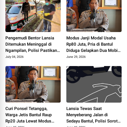
Pengemudi Bentor Lansia
Modus Janji Modal Usaha
Ditemukan Meninggal di
Rp80 Juta, Pria di Bantul
Ngampilan, Polisi Pastikan
Diduga Gelapkan Dua Mobil
Tidak Ada Unsur Kekerasan
Korban
July 04, 2026
June 29, 2026
Curi Ponsel Tetangga,
Lansia Tewas Saat
Warga Jetis Bantul Raup
Menyeberang Jalan di
Rp20 Juta Lewat Modus
Sedayu Bantul, Polisi Soroti