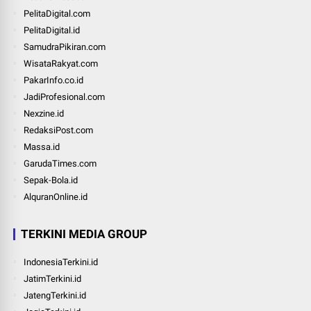
PelitaDigital.com
PelitaDigital.id
SamudraPikiran.com
WisataRakyat.com
PakarInfo.co.id
JadiProfesional.com
Nexzine.id
RedaksiPost.com
Massa.id
GarudaTimes.com
Sepak-Bola.id
AlquranOnline.id
TERKINI MEDIA GROUP
IndonesiaTerkini.id
JatimTerkini.id
JatengTerkini.id