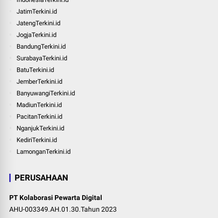
JatimTerkini.id
JatengTerkini.id
JogjaTerkini.id
BandungTerkini.id
SurabayaTerkini.id
BatuTerkini.id
JemberTerkini.id
BanyuwangiTerkini.id
MadiunTerkini.id
PacitanTerkini.id
NganjukTerkini.id
KediriTerkini.id
LamonganTerkini.id
PERUSAHAAN
PT Kolaborasi Pewarta Digital
AHU-003349.AH.01.30.Tahun 2023