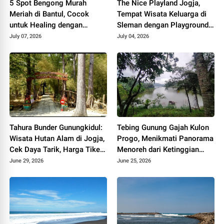
5 Spot Bengong Murah
The Nice Playland Jogja,
Meriah di Bantul, Cocok
Tempat Wisata Keluarga di
untuk Healing dengan
Sleman dengan Playground
Suasana Alam yang Tenang
dan Wahana Seru
July 07, 2026
July 04, 2026
Tahura Bunder Gunungkidul:
Tebing Gunung Gajah Kulon
Wisata Hutan Alam di Jogja,
Progo, Menikmati Panorama
Cek Daya Tarik, Harga Tiket,
Menoreh dari Ketinggian
dan Jam Buka
900 Mdpl
June 29, 2026
June 25, 2026