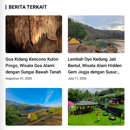
BERITA TERKAIT
Goa Kidang Kencono Kulon
Lembah Oyo Kedung Jati
Progo, Wisata Goa Alami
Bantul, Wisata Alam Hidden
dengan Sungai Bawah Tanah
Gem Jogja dengan Susur
Sungai dan Camping
Augustus 01, 2026
July 11, 2026