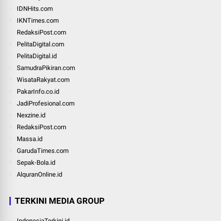
IDNHits.com
IKNTimes.com
RedaksiPost.com
PelitaDigital.com
PelitaDigital.id
SamudraPikiran.com
WisataRakyat.com
PakarInfo.co.id
JadiProfesional.com
Nexzine.id
RedaksiPost.com
Massa.id
GarudaTimes.com
Sepak-Bola.id
AlquranOnline.id
TERKINI MEDIA GROUP
IndonesiaTerkini.id