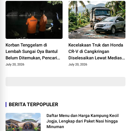
Korban Tenggelam di
Kecelakaan Truk dan Honda
Lembah Sungai Oya Bantul
CR-V di Cangkringan
Belum Ditemukan, Pencarian
Diselesaikan Lewat Mediasi,
Dilanjutkan Selasa
Polisi Pastikan Tak Ada
July 20, 2026
July 20, 2026
Korban
BERITA TERPOPULER
Daftar Menu dan Harga Kampung Kecil
Jogja, Lengkap dari Paket Nasi hingga
Minuman