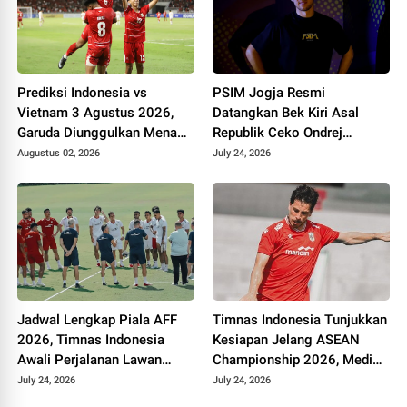
Prediksi Indonesia vs
PSIM Jogja Resmi
Vietnam 3 Agustus 2026,
Datangkan Bek Kiri Asal
Garuda Diunggulkan Menang
Republik Ceko Ondrej
Tipis di Stadion Pakansari
Rudzan untuk Hadapi Super
Augustus 02, 2026
July 24, 2026
League 2026/2027
Jadwal Lengkap Piala AFF
Timnas Indonesia Tunjukkan
2026, Timnas Indonesia
Kesiapan Jelang ASEAN
Awali Perjalanan Lawan
Championship 2026, Media
Kamboja
Vietnam Minta Timnya
July 24, 2026
July 24, 2026
Waspada