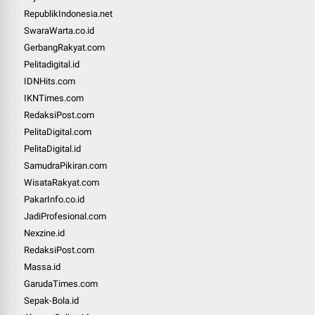
RepublikIndonesia.net
SwaraWarta.co.id
GerbangRakyat.com
Pelitadigital.id
IDNHits.com
IKNTimes.com
RedaksiPost.com
PelitaDigital.com
PelitaDigital.id
SamudraPikiran.com
WisataRakyat.com
PakarInfo.co.id
JadiProfesional.com
Nexzine.id
RedaksiPost.com
Massa.id
GarudaTimes.com
Sepak-Bola.id