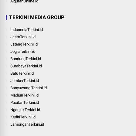
AlquranOnline.id
TERKINI MEDIA GROUP
IndonesiaTerkini.id
JatimTerkini.id
JatengTerkini.id
JogjaTerkini.id
BandungTerkini.id
SurabayaTerkini.id
BatuTerkini.id
JemberTerkini.id
BanyuwangiTerkini.id
MadiunTerkini.id
PacitanTerkini.id
NganjukTerkini.id
KediriTerkini.id
LamonganTerkini.id