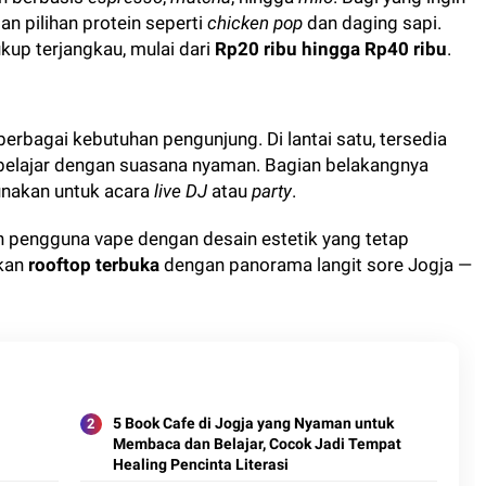
n pilihan protein seperti
chicken pop
dan daging sapi.
up terjangkau, mulai dari
Rp20 ribu hingga Rp40 ribu
.
bagai kebutuhan pengunjung. Di lantai satu, tersedia
 belajar dengan suasana nyaman. Bagian belakangnya
unakan untuk acara
live DJ
atau
party
.
n pengguna vape dengan desain estetik yang tetap
lkan
rooftop terbuka
dengan panorama langit sore Jogja —
5 Book Cafe di Jogja yang Nyaman untuk
Membaca dan Belajar, Cocok Jadi Tempat
Healing Pencinta Literasi