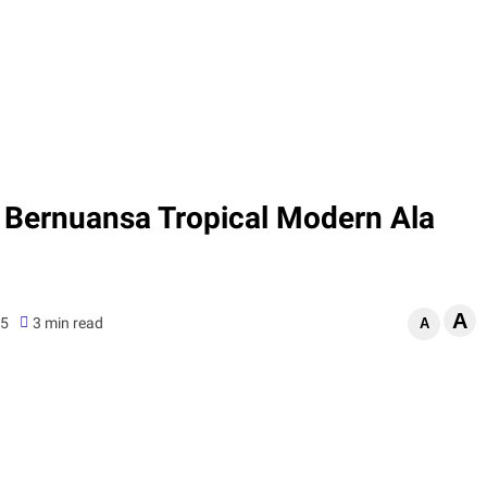
 Bernuansa Tropical Modern Ala
A
25
3 min read
A