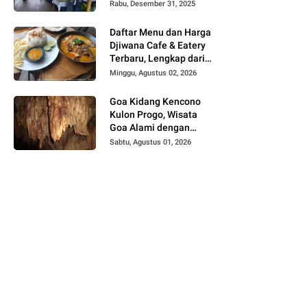
Keluarga dan
Rabu, Desember 31, 2025
Rombongan
Daftar Menu dan Harga
Djiwana Cafe & Eatery
Terbaru, Lengkap dari
Croissant, Pizza hingga
Minggu, Agustus 02, 2026
Kopi
Goa Kidang Kencono
Kulon Progo, Wisata
Goa Alami dengan
Sungai Bawah Tanah
Sabtu, Agustus 01, 2026