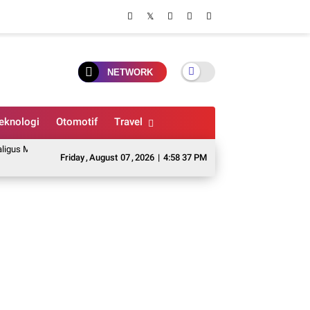
NETWORK
eknologi
Otomotif
Travel
in Board Game
7 Tanda Rumah Mulai Diserang Rayap dan Cara Mencegah Ke
Friday
,
August
07
,
2026
|
4:58 38 PM