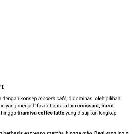
rt
n dengan konsep
modern café
, didominasi oleh pilihan
 yang menjadi favorit antara lain
croissant, burnt
, hingga
tiramisu coffee latte
yang disajikan lengkap
an berbasis
espresso
,
matcha
, hingga
milo
. Bagi yang ingin