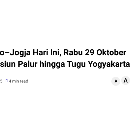
–Jogja Hari Ini, Rabu 29 Oktober
asiun Palur hingga Tugu Yogyakarta
A
25
4 min read
A