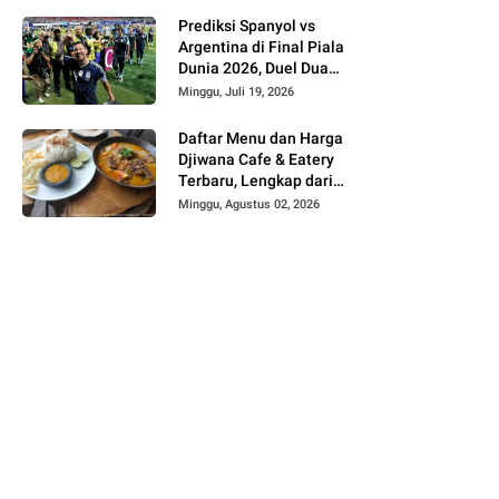
Prediksi Spanyol vs
Argentina di Final Piala
Dunia 2026, Duel Dua
Raksasa Penentu Gelar
Minggu, Juli 19, 2026
Juara Dunia
Daftar Menu dan Harga
Djiwana Cafe & Eatery
Terbaru, Lengkap dari
Croissant, Pizza hingga
Minggu, Agustus 02, 2026
Kopi