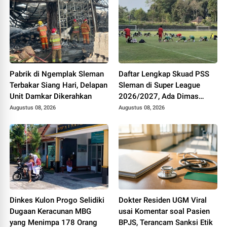
Pabrik di Ngemplak Sleman
Daftar Lengkap Skuad PSS
Terbakar Siang Hari, Delapan
Sleman di Super League
Unit Damkar Dikerahkan
2026/2027, Ada Dimas
Drajad hingga Gustavo
Augustus 08, 2026
Augustus 08, 2026
Tocantins
Dinkes Kulon Progo Selidiki
Dokter Residen UGM Viral
Dugaan Keracunan MBG
usai Komentar soal Pasien
yang Menimpa 178 Orang
BPJS, Terancam Sanksi Etik