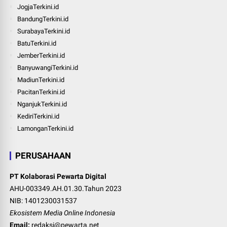
JogjaTerkini.id
BandungTerkini.id
SurabayaTerkini.id
BatuTerkini.id
JemberTerkini.id
BanyuwangiTerkini.id
MadiunTerkini.id
PacitanTerkini.id
NganjukTerkini.id
KediriTerkini.id
LamonganTerkini.id
PERUSAHAAN
PT Kolaborasi Pewarta Digital
AHU-003349.AH.01.30.Tahun 2023
NIB: 1401230031537
Ekosistem Media Online Indonesia
Email:
redaksi@pewarta.net