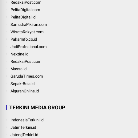
RedaksiPost.com
PelitaDigital.com
PelitaDigital.id
SamudraPikiran.com
WisataRakyat.com
PakarInfo.co.id
JadiProfesional.com
Nexzine.id
RedaksiPost.com
Massa.id
GarudaTimes.com
Sepak-Bola.id
AlquranOnline.id
TERKINI MEDIA GROUP
IndonesiaTerkini.id
JatimTerkini.id
JatengTerkini.id