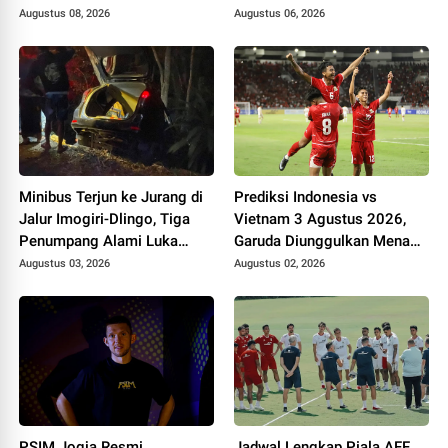
Augustus 08, 2026
Augustus 06, 2026
Minibus Terjun ke Jurang di
Prediksi Indonesia vs
Jalur Imogiri-Dlingo, Tiga
Vietnam 3 Agustus 2026,
Penumpang Alami Luka
Garuda Diunggulkan Menang
Ringan
Tipis di Stadion Pakansari
Augustus 03, 2026
Augustus 02, 2026
PSIM Jogja Resmi
Jadwal Lengkap Piala AFF