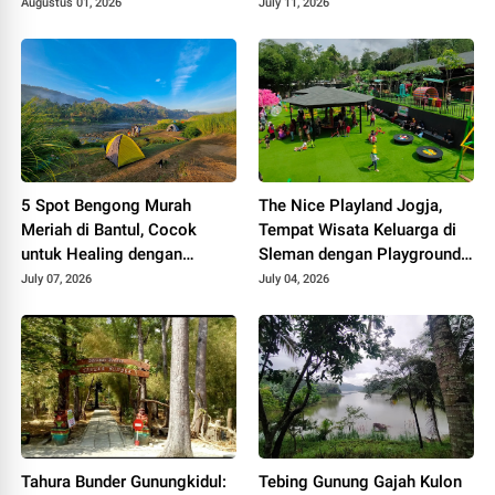
Sungai dan Camping
Augustus 01, 2026
July 11, 2026
5 Spot Bengong Murah
The Nice Playland Jogja,
Meriah di Bantul, Cocok
Tempat Wisata Keluarga di
untuk Healing dengan
Sleman dengan Playground
Suasana Alam yang Tenang
dan Wahana Seru
July 07, 2026
July 04, 2026
Tahura Bunder Gunungkidul:
Tebing Gunung Gajah Kulon