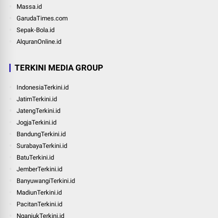
Massa.id
GarudaTimes.com
Sepak-Bola.id
AlquranOnline.id
TERKINI MEDIA GROUP
IndonesiaTerkini.id
JatimTerkini.id
JatengTerkini.id
JogjaTerkini.id
BandungTerkini.id
SurabayaTerkini.id
BatuTerkini.id
JemberTerkini.id
BanyuwangiTerkini.id
MadiunTerkini.id
PacitanTerkini.id
NganjukTerkini.id