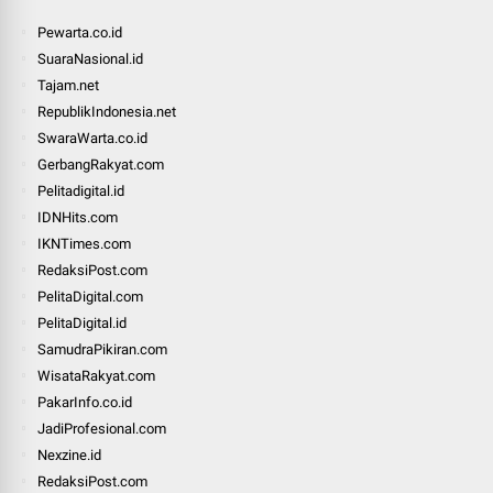
Pewarta.co.id
SuaraNasional.id
Tajam.net
RepublikIndonesia.net
SwaraWarta.co.id
GerbangRakyat.com
Pelitadigital.id
IDNHits.com
IKNTimes.com
RedaksiPost.com
PelitaDigital.com
PelitaDigital.id
SamudraPikiran.com
WisataRakyat.com
PakarInfo.co.id
JadiProfesional.com
Nexzine.id
RedaksiPost.com