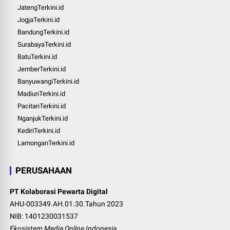
JatengTerkini.id
JogjaTerkini.id
BandungTerkini.id
SurabayaTerkini.id
BatuTerkini.id
JemberTerkini.id
BanyuwangiTerkini.id
MadiunTerkini.id
PacitanTerkini.id
NganjukTerkini.id
KediriTerkini.id
LamonganTerkini.id
PERUSAHAAN
PT Kolaborasi Pewarta Digital
AHU-003349.AH.01.30.Tahun 2023
NIB: 1401230031537
Ekosistem Media Online Indonesia