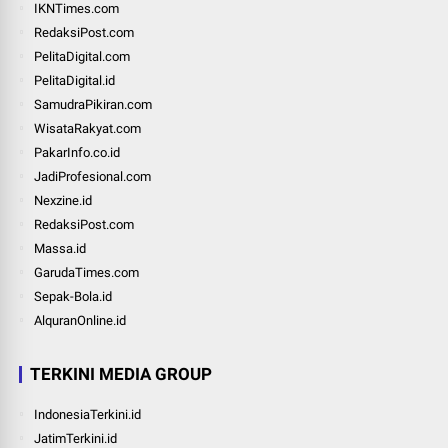
IKNTimes.com
RedaksiPost.com
PelitaDigital.com
PelitaDigital.id
SamudraPikiran.com
WisataRakyat.com
PakarInfo.co.id
JadiProfesional.com
Nexzine.id
RedaksiPost.com
Massa.id
GarudaTimes.com
Sepak-Bola.id
AlquranOnline.id
TERKINI MEDIA GROUP
IndonesiaTerkini.id
JatimTerkini.id