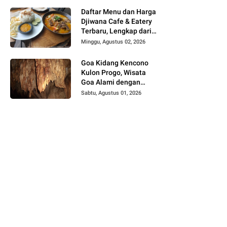
Daftar Menu dan Harga
Djiwana Cafe & Eatery
Terbaru, Lengkap dari
Croissant, Pizza hingga
Minggu, Agustus 02, 2026
Kopi
Goa Kidang Kencono
Kulon Progo, Wisata
Goa Alami dengan
Sungai Bawah Tanah
Sabtu, Agustus 01, 2026