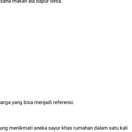
asana makan ala dapur desa.
harga yang bisa menjadi referensi.
ng menikmati aneka sayur khas rumahan dalam satu kali