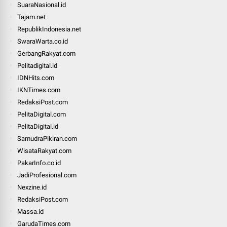
SuaraNasional.id
Tajam.net
RepublikIndonesia.net
SwaraWarta.co.id
GerbangRakyat.com
Pelitadigital.id
IDNHits.com
IKNTimes.com
RedaksiPost.com
PelitaDigital.com
PelitaDigital.id
SamudraPikiran.com
WisataRakyat.com
PakarInfo.co.id
JadiProfesional.com
Nexzine.id
RedaksiPost.com
Massa.id
GarudaTimes.com