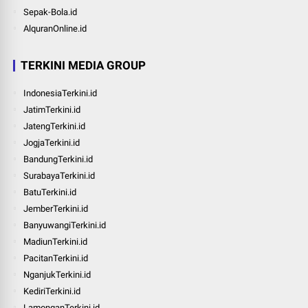
Sepak-Bola.id
AlquranOnline.id
TERKINI MEDIA GROUP
IndonesiaTerkini.id
JatimTerkini.id
JatengTerkini.id
JogjaTerkini.id
BandungTerkini.id
SurabayaTerkini.id
BatuTerkini.id
JemberTerkini.id
BanyuwangiTerkini.id
MadiunTerkini.id
PacitanTerkini.id
NganjukTerkini.id
KediriTerkini.id
LamonganTerkini.id