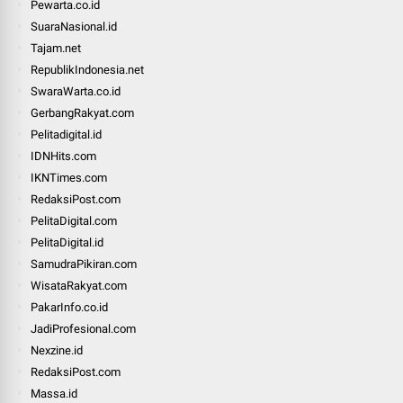
Pewarta.co.id
SuaraNasional.id
Tajam.net
RepublikIndonesia.net
SwaraWarta.co.id
GerbangRakyat.com
Pelitadigital.id
IDNHits.com
IKNTimes.com
RedaksiPost.com
PelitaDigital.com
PelitaDigital.id
SamudraPikiran.com
WisataRakyat.com
PakarInfo.co.id
JadiProfesional.com
Nexzine.id
RedaksiPost.com
Massa.id