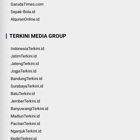
GarudaTimes.com
Sepak-Bola.id
AlquranOnline.id
TERKINI MEDIA GROUP
IndonesiaTerkini.id
JatimTerkini.id
JatengTerkini.id
JogjaTerkini.id
BandungTerkini.id
SurabayaTerkini.id
BatuTerkini.id
JemberTerkini.id
BanyuwangiTerkini.id
MadiunTerkini.id
PacitanTerkini.id
NganjukTerkini.id
KediriTerkini.id