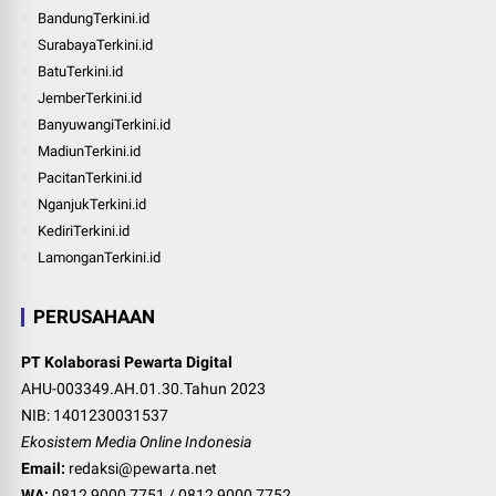
BandungTerkini.id
SurabayaTerkini.id
BatuTerkini.id
JemberTerkini.id
BanyuwangiTerkini.id
MadiunTerkini.id
PacitanTerkini.id
NganjukTerkini.id
KediriTerkini.id
LamonganTerkini.id
PERUSAHAAN
PT Kolaborasi Pewarta Digital
AHU-003349.AH.01.30.Tahun 2023
NIB: 1401230031537
Ekosistem Media Online Indonesia
Email:
redaksi@pewarta.net
WA:
0812 9000 7751
/
0812 9000 7752