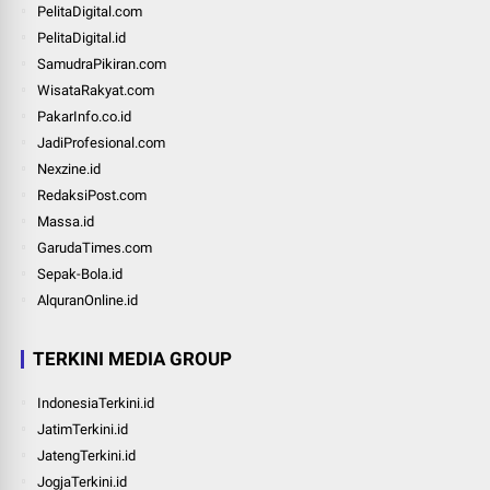
PelitaDigital.com
PelitaDigital.id
SamudraPikiran.com
WisataRakyat.com
PakarInfo.co.id
JadiProfesional.com
Nexzine.id
RedaksiPost.com
Massa.id
GarudaTimes.com
Sepak-Bola.id
AlquranOnline.id
TERKINI MEDIA GROUP
IndonesiaTerkini.id
JatimTerkini.id
JatengTerkini.id
JogjaTerkini.id