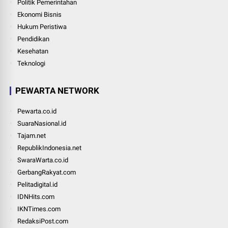
Politik Pemerintahan
Ekonomi Bisnis
Hukum Peristiwa
Pendidikan
Kesehatan
Teknologi
PEWARTA NETWORK
Pewarta.co.id
SuaraNasional.id
Tajam.net
RepublikIndonesia.net
SwaraWarta.co.id
GerbangRakyat.com
Pelitadigital.id
IDNHits.com
IKNTimes.com
RedaksiPost.com