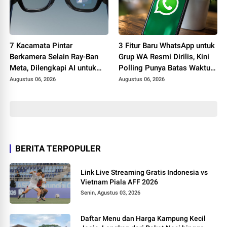
7 Kacamata Pintar
3 Fitur Baru WhatsApp untuk
Berkamera Selain Ray-Ban
Grup WA Resmi Dirilis, Kini
Meta, Dilengkapi AI untuk
Polling Punya Batas Waktu
Foto, Video, hingga
hingga Fitur @all
Augustus 06, 2026
Augustus 06, 2026
Penerjemah Real Time
BERITA TERPOPULER
Link Live Streaming Gratis Indonesia vs
Vietnam Piala AFF 2026
Senin, Agustus 03, 2026
Daftar Menu dan Harga Kampung Kecil