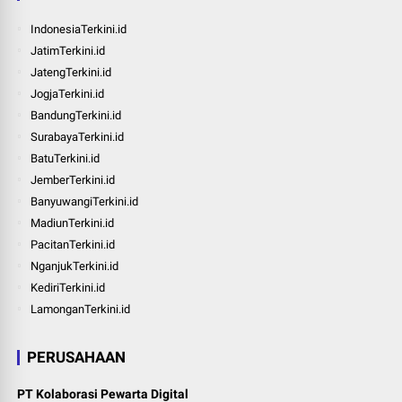
IndonesiaTerkini.id
JatimTerkini.id
JatengTerkini.id
JogjaTerkini.id
BandungTerkini.id
SurabayaTerkini.id
BatuTerkini.id
JemberTerkini.id
BanyuwangiTerkini.id
MadiunTerkini.id
PacitanTerkini.id
NganjukTerkini.id
KediriTerkini.id
LamonganTerkini.id
PERUSAHAAN
PT Kolaborasi Pewarta Digital