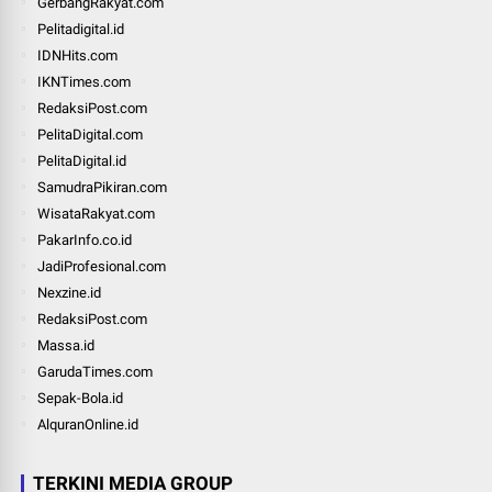
GerbangRakyat.com
Pelitadigital.id
IDNHits.com
IKNTimes.com
RedaksiPost.com
PelitaDigital.com
PelitaDigital.id
SamudraPikiran.com
WisataRakyat.com
PakarInfo.co.id
JadiProfesional.com
Nexzine.id
RedaksiPost.com
Massa.id
GarudaTimes.com
Sepak-Bola.id
AlquranOnline.id
TERKINI MEDIA GROUP