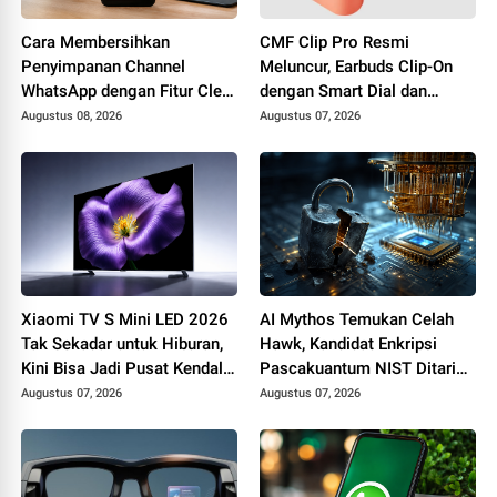
Cara Membersihkan
CMF Clip Pro Resmi
Penyimpanan Channel
Meluncur, Earbuds Clip-On
WhatsApp dengan Fitur Clear
dengan Smart Dial dan
Media Files
Baterai Hingga 10 Jam
Augustus 08, 2026
Augustus 07, 2026
Xiaomi TV S Mini LED 2026
AI Mythos Temukan Celah
Tak Sekadar untuk Hiburan,
Hawk, Kandidat Enkripsi
Kini Bisa Jadi Pusat Kendali
Pascakuantum NIST Ditarik
Smart Home dan
dari Proses Standardisasi
Augustus 07, 2026
Augustus 07, 2026
Produktivitas