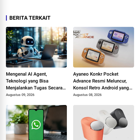
BERITA TERKAIT
Mengenal AI Agent,
Ayaneo Konkr Pocket
Teknologi yang Bisa
Advance Resmi Meluncur,
Menjalankan Tugas Secara
Konsol Retro Android yang
Mandiri
Bisa Emulasi Game PS2
Augustus 09, 2026
Augustus 08, 2026