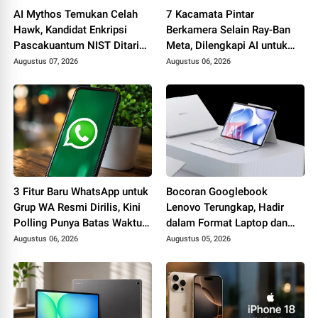
AI Mythos Temukan Celah
7 Kacamata Pintar
Hawk, Kandidat Enkripsi
Berkamera Selain Ray-Ban
Pascakuantum NIST Ditarik
Meta, Dilengkapi AI untuk
dari Proses Standardisasi
Foto, Video, hingga
Augustus 07, 2026
Augustus 06, 2026
Penerjemah Real Time
3 Fitur Baru WhatsApp untuk
Bocoran Googlebook
Grup WA Resmi Dirilis, Kini
Lenovo Terungkap, Hadir
Polling Punya Batas Waktu
dalam Format Laptop dan
hingga Fitur @all
Tablet 2-in-1 dengan
Augustus 06, 2026
Augustus 05, 2026
Dukungan Gemini