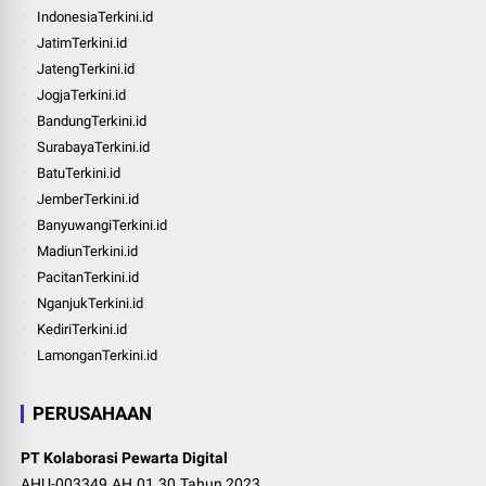
IndonesiaTerkini.id
JatimTerkini.id
JatengTerkini.id
JogjaTerkini.id
BandungTerkini.id
SurabayaTerkini.id
BatuTerkini.id
JemberTerkini.id
BanyuwangiTerkini.id
MadiunTerkini.id
PacitanTerkini.id
NganjukTerkini.id
KediriTerkini.id
LamonganTerkini.id
PERUSAHAAN
PT Kolaborasi Pewarta Digital
AHU-003349.AH.01.30.Tahun 2023