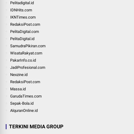
Pelitadigital.id
IDNHits.com
IKNTimes.com
RedaksiPost.com
PelitaDigital.com
PelitaDigital.id
SamudraPikiran.com
WisataRakyat.com
PakarInfo.co.id
JadiProfesional.com
Nexzine.id
RedaksiPost.com
Massa.id
GarudaTimes.com
Sepak-Bola.id
AlquranOnline.id
TERKINI MEDIA GROUP