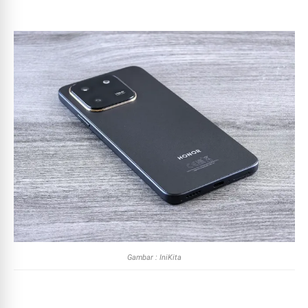
Gambar : IniKita