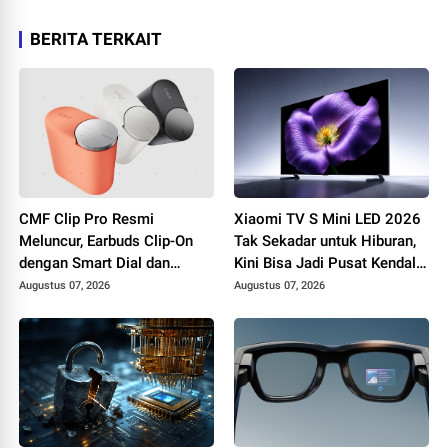
BERITA TERKAIT
CMF Clip Pro Resmi
Xiaomi TV S Mini LED 2026
Meluncur, Earbuds Clip-On
Tak Sekadar untuk Hiburan,
dengan Smart Dial dan
Kini Bisa Jadi Pusat Kendali
Baterai Hingga 10 Jam
Smart Home dan
Augustus 07, 2026
Augustus 07, 2026
Produktivitas