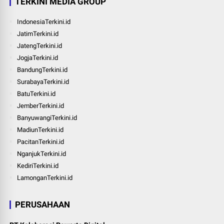
TERKINI MEDIA GROUP
IndonesiaTerkini.id
JatimTerkini.id
JatengTerkini.id
JogjaTerkini.id
BandungTerkini.id
SurabayaTerkini.id
BatuTerkini.id
JemberTerkini.id
BanyuwangiTerkini.id
MadiunTerkini.id
PacitanTerkini.id
NganjukTerkini.id
KediriTerkini.id
LamonganTerkini.id
PERUSAHAAN