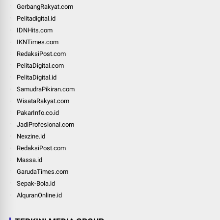
GerbangRakyat.com
Pelitadigital.id
IDNHits.com
IKNTimes.com
RedaksiPost.com
PelitaDigital.com
PelitaDigital.id
SamudraPikiran.com
WisataRakyat.com
PakarInfo.co.id
JadiProfesional.com
Nexzine.id
RedaksiPost.com
Massa.id
GarudaTimes.com
Sepak-Bola.id
AlquranOnline.id