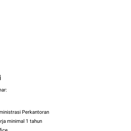
i
mar:
inistrasi Perkantoran
ja minimal 1 tahun
fice