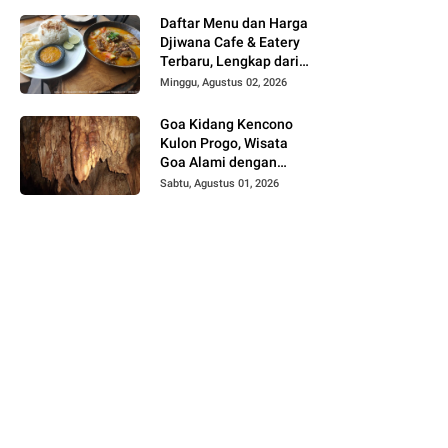
Daftar Menu dan Harga
Djiwana Cafe & Eatery
Terbaru, Lengkap dari
Croissant, Pizza hingga
Minggu, Agustus 02, 2026
Kopi
Goa Kidang Kencono
Kulon Progo, Wisata
Goa Alami dengan
Sungai Bawah Tanah
Sabtu, Agustus 01, 2026