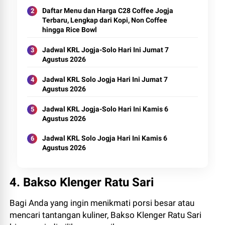
Daftar Menu dan Harga C28 Coffee Jogja
Terbaru, Lengkap dari Kopi, Non Coffee
hingga Rice Bowl
Jadwal KRL Jogja-Solo Hari Ini Jumat 7
Agustus 2026
Jadwal KRL Solo Jogja Hari Ini Jumat 7
Agustus 2026
Jadwal KRL Jogja-Solo Hari Ini Kamis 6
Agustus 2026
Jadwal KRL Solo Jogja Hari Ini Kamis 6
Agustus 2026
4. Bakso Klenger Ratu Sari
Bagi Anda yang ingin menikmati porsi besar atau
mencari tantangan kuliner, Bakso Klenger Ratu Sari