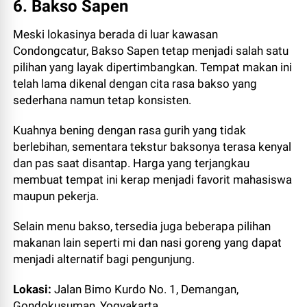
6. Bakso Sapen
Meski lokasinya berada di luar kawasan
Condongcatur, Bakso Sapen tetap menjadi salah satu
pilihan yang layak dipertimbangkan. Tempat makan ini
telah lama dikenal dengan cita rasa bakso yang
sederhana namun tetap konsisten.
Kuahnya bening dengan rasa gurih yang tidak
berlebihan, sementara tekstur baksonya terasa kenyal
dan pas saat disantap. Harga yang terjangkau
membuat tempat ini kerap menjadi favorit mahasiswa
maupun pekerja.
Selain menu bakso, tersedia juga beberapa pilihan
makanan lain seperti mi dan nasi goreng yang dapat
menjadi alternatif bagi pengunjung.
Lokasi:
Jalan Bimo Kurdo No. 1, Demangan,
Gondokusuman, Yogyakarta