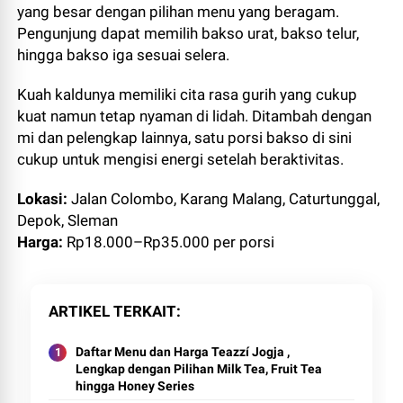
yang besar dengan pilihan menu yang beragam.
Pengunjung dapat memilih bakso urat, bakso telur,
hingga bakso iga sesuai selera.
Kuah kaldunya memiliki cita rasa gurih yang cukup
kuat namun tetap nyaman di lidah. Ditambah dengan
mi dan pelengkap lainnya, satu porsi bakso di sini
cukup untuk mengisi energi setelah beraktivitas.
Lokasi:
Jalan Colombo, Karang Malang, Caturtunggal,
Depok, Sleman
Harga:
Rp18.000–Rp35.000 per porsi
ARTIKEL TERKAIT
Daftar Menu dan Harga Teazzí Jogja ,
Lengkap dengan Pilihan Milk Tea, Fruit Tea
hingga Honey Series