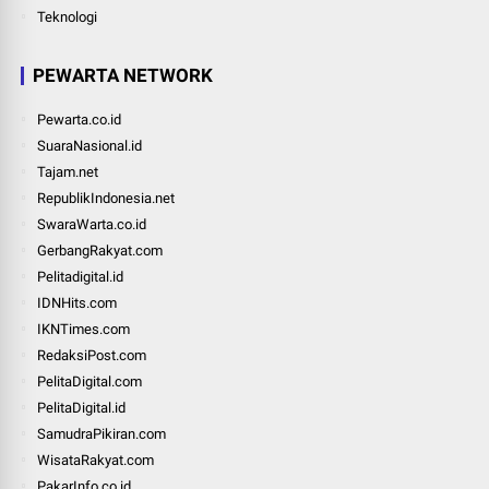
Teknologi
PEWARTA NETWORK
Pewarta.co.id
SuaraNasional.id
Tajam.net
RepublikIndonesia.net
SwaraWarta.co.id
GerbangRakyat.com
Pelitadigital.id
IDNHits.com
IKNTimes.com
RedaksiPost.com
PelitaDigital.com
PelitaDigital.id
SamudraPikiran.com
WisataRakyat.com
PakarInfo.co.id