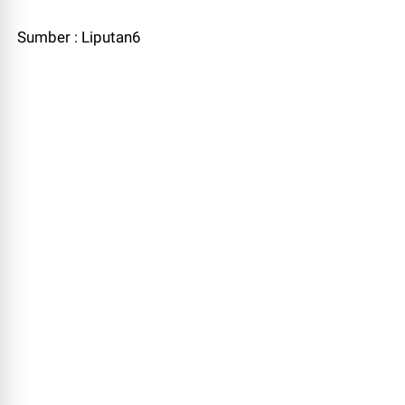
Sumber : Liputan6