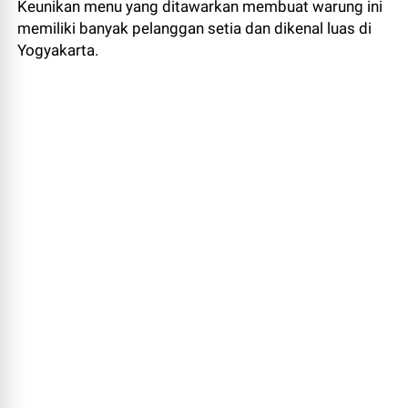
Keunikan menu yang ditawarkan membuat warung ini
memiliki banyak pelanggan setia dan dikenal luas di
Yogyakarta.