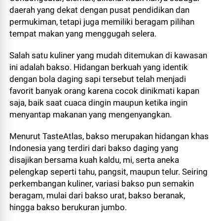
daerah yang dekat dengan pusat pendidikan dan
permukiman, tetapi juga memiliki beragam pilihan
tempat makan yang menggugah selera.
Salah satu kuliner yang mudah ditemukan di kawasan
ini adalah bakso. Hidangan berkuah yang identik
dengan bola daging sapi tersebut telah menjadi
favorit banyak orang karena cocok dinikmati kapan
saja, baik saat cuaca dingin maupun ketika ingin
menyantap makanan yang mengenyangkan.
Menurut TasteAtlas, bakso merupakan hidangan khas
Indonesia yang terdiri dari bakso daging yang
disajikan bersama kuah kaldu, mi, serta aneka
pelengkap seperti tahu, pangsit, maupun telur. Seiring
perkembangan kuliner, variasi bakso pun semakin
beragam, mulai dari bakso urat, bakso beranak,
hingga bakso berukuran jumbo.