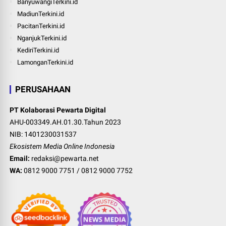
BanyuwangiTerkini.id
MadiunTerkini.id
PacitanTerkini.id
NganjukTerkini.id
KediriTerkini.id
LamonganTerkini.id
PERUSAHAAN
PT Kolaborasi Pewarta Digital
AHU-003349.AH.01.30.Tahun 2023
NIB: 1401230031537
Ekosistem Media Online Indonesia
Email:
redaksi@pewarta.net
WA:
0812 9000 7751
/
0812 9000 7752