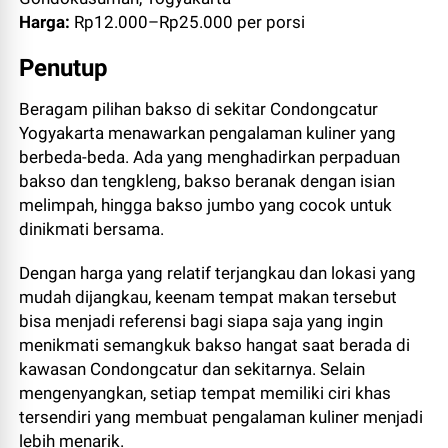
Harga:
Rp12.000–Rp25.000 per porsi
Penutup
Beragam pilihan bakso di sekitar Condongcatur
Yogyakarta menawarkan pengalaman kuliner yang
berbeda-beda. Ada yang menghadirkan perpaduan
bakso dan tengkleng, bakso beranak dengan isian
melimpah, hingga bakso jumbo yang cocok untuk
dinikmati bersama.
Dengan harga yang relatif terjangkau dan lokasi yang
mudah dijangkau, keenam tempat makan tersebut
bisa menjadi referensi bagi siapa saja yang ingin
menikmati semangkuk bakso hangat saat berada di
kawasan Condongcatur dan sekitarnya. Selain
mengenyangkan, setiap tempat memiliki ciri khas
tersendiri yang membuat pengalaman kuliner menjadi
lebih menarik.