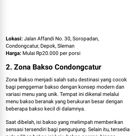
Lokasi:
Jalan Affandi No. 30, Soropadan,
Condongcatur, Depok, Sleman
Harga:
Mulai Rp20.000 per porsi
2. Zona Bakso Condongcatur
Zona Bakso menjadi salah satu destinasi yang cocok
bagi penggemar bakso dengan konsep modern dan
variasi menu yang unik. Tempat ini dikenal melalui
menu bakso beranak yang berukuran besar dengan
beberapa bakso kecil di dalamnya.
Saat dibelah, isi bakso yang melimpah memberikan
sensasi tersendiri bagi pengunjung. Selain itu, tersedia