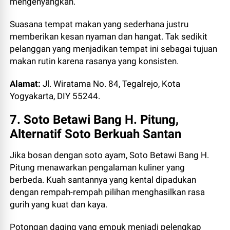
mengenyangkan.
Suasana tempat makan yang sederhana justru
memberikan kesan nyaman dan hangat. Tak sedikit
pelanggan yang menjadikan tempat ini sebagai tujuan
makan rutin karena rasanya yang konsisten.
Alamat:
Jl. Wiratama No. 84, Tegalrejo, Kota
Yogyakarta, DIY 55244.
7. Soto Betawi Bang H. Pitung,
Alternatif Soto Berkuah Santan
Jika bosan dengan soto ayam, Soto Betawi Bang H.
Pitung menawarkan pengalaman kuliner yang
berbeda. Kuah santannya yang kental dipadukan
dengan rempah-rempah pilihan menghasilkan rasa
gurih yang kuat dan kaya.
Potongan daging yang empuk menjadi pelengkap