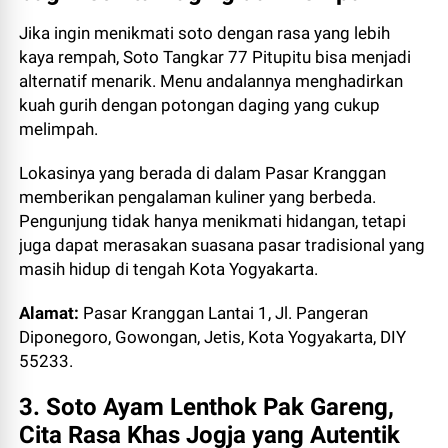
Jika ingin menikmati soto dengan rasa yang lebih
kaya rempah, Soto Tangkar 77 Pitupitu bisa menjadi
alternatif menarik. Menu andalannya menghadirkan
kuah gurih dengan potongan daging yang cukup
melimpah.
Lokasinya yang berada di dalam Pasar Kranggan
memberikan pengalaman kuliner yang berbeda.
Pengunjung tidak hanya menikmati hidangan, tetapi
juga dapat merasakan suasana pasar tradisional yang
masih hidup di tengah Kota Yogyakarta.
Alamat:
Pasar Kranggan Lantai 1, Jl. Pangeran
Diponegoro, Gowongan, Jetis, Kota Yogyakarta, DIY
55233.
3. Soto Ayam Lenthok Pak Gareng,
Cita Rasa Khas Jogja yang Autentik