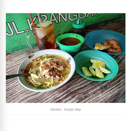
Gambar : Google Map