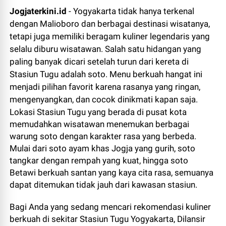
Jogjaterkini.id
- Yogyakarta tidak hanya terkenal
dengan Malioboro dan berbagai destinasi wisatanya,
tetapi juga memiliki beragam kuliner legendaris yang
selalu diburu wisatawan. Salah satu hidangan yang
paling banyak dicari setelah turun dari kereta di
Stasiun Tugu adalah soto. Menu berkuah hangat ini
menjadi pilihan favorit karena rasanya yang ringan,
mengenyangkan, dan cocok dinikmati kapan saja.
Lokasi Stasiun Tugu yang berada di pusat kota
memudahkan wisatawan menemukan berbagai
warung soto dengan karakter rasa yang berbeda.
Mulai dari soto ayam khas Jogja yang gurih, soto
tangkar dengan rempah yang kuat, hingga soto
Betawi berkuah santan yang kaya cita rasa, semuanya
dapat ditemukan tidak jauh dari kawasan stasiun.
Bagi Anda yang sedang mencari rekomendasi kuliner
berkuah di sekitar Stasiun Tugu Yogyakarta, Dilansir