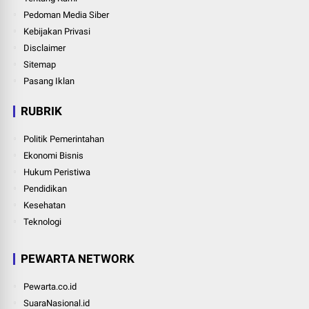
Pedoman Media Siber
Kebijakan Privasi
Disclaimer
Sitemap
Pasang Iklan
RUBRIK
Politik Pemerintahan
Ekonomi Bisnis
Hukum Peristiwa
Pendidikan
Kesehatan
Teknologi
PEWARTA NETWORK
Pewarta.co.id
SuaraNasional.id