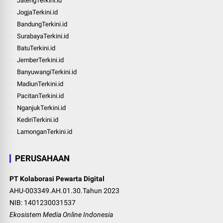
JatengTerkini.id
JogjaTerkini.id
BandungTerkini.id
SurabayaTerkini.id
BatuTerkini.id
JemberTerkini.id
BanyuwangiTerkini.id
MadiunTerkini.id
PacitanTerkini.id
NganjukTerkini.id
KediriTerkini.id
LamonganTerkini.id
PERUSAHAAN
PT Kolaborasi Pewarta Digital
AHU-003349.AH.01.30.Tahun 2023
NIB: 1401230031537
Ekosistem Media Online Indonesia