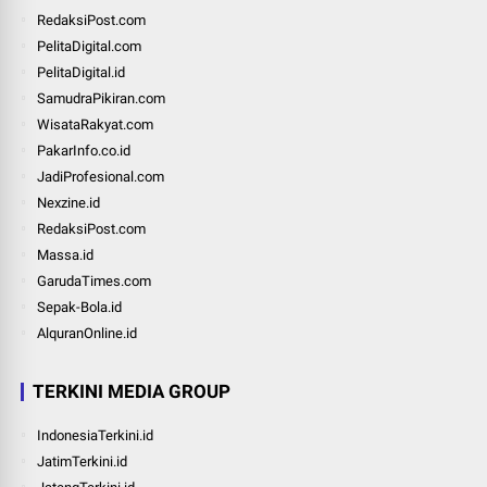
RedaksiPost.com
PelitaDigital.com
PelitaDigital.id
SamudraPikiran.com
WisataRakyat.com
PakarInfo.co.id
JadiProfesional.com
Nexzine.id
RedaksiPost.com
Massa.id
GarudaTimes.com
Sepak-Bola.id
AlquranOnline.id
TERKINI MEDIA GROUP
IndonesiaTerkini.id
JatimTerkini.id