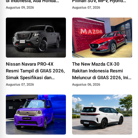
di Indonesia, Ada Honda
Pilihan SUV, MPV, Hybrid
NX500 hingga Versys 650
hingga Mobil Listrik Makin
Augustus 09, 2026
Augustus 07, 2026
Beragam
Nissan Navara PRO-4X
The New Mazda CX-30
Resmi Tampil di GIIAS 2026,
Rakitan Indonesia Resmi
Simak Spesifikasi dan
Meluncur di GIIAS 2026, Ini
Harganya
Spesifikasi, Fitur, dan
Augustus 07, 2026
Augustus 06, 2026
Harganya