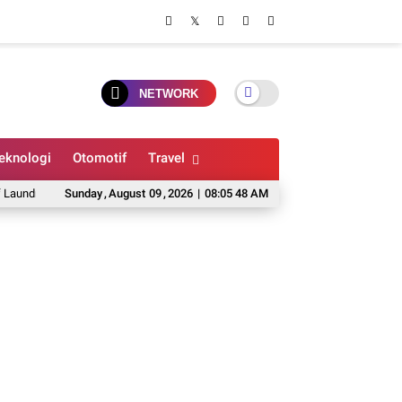
NETWORK
eknologi
Otomotif
Travel
y
Loker Jogja 2026 - LEVEL Social Club - Operational Manager, Cook, House
Sunday
,
August
09
,
2026
|
08:05 49 AM