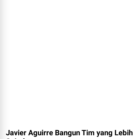
Javier Aguirre Bangun Tim yang Lebih