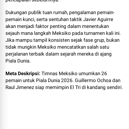
Dukungan publik tuan rumah, pengalaman pemain-
pemain kunci, serta sentuhan taktik Javier Aguirre
akan menjadi faktor penting dalam menentukan
sejauh mana langkah Meksiko pada turnamen kali ini.
Jika mampu tampil konsisten sejak fase grup, bukan
tidak mungkin Meksiko mencatatkan salah satu
perjalanan terbaik dalam sejarah mereka di ajang
Piala Dunia.
Meta Deskripsi:
Timnas Meksiko umumkan 26
pemain untuk Piala Dunia 2026. Guillermo Ochoa dan
Raul Jimenez siap memimpin El Tri di kandang sendiri.