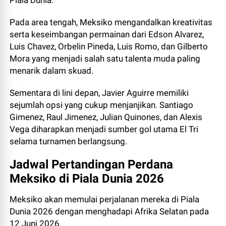
Piala Dunia.
Pada area tengah, Meksiko mengandalkan kreativitas
serta keseimbangan permainan dari Edson Alvarez,
Luis Chavez, Orbelin Pineda, Luis Romo, dan Gilberto
Mora yang menjadi salah satu talenta muda paling
menarik dalam skuad.
Sementara di lini depan, Javier Aguirre memiliki
sejumlah opsi yang cukup menjanjikan. Santiago
Gimenez, Raul Jimenez, Julian Quinones, dan Alexis
Vega diharapkan menjadi sumber gol utama El Tri
selama turnamen berlangsung.
Jadwal Pertandingan Perdana
Meksiko di Piala Dunia 2026
Meksiko akan memulai perjalanan mereka di Piala
Dunia 2026 dengan menghadapi Afrika Selatan pada
12 Juni 2026.