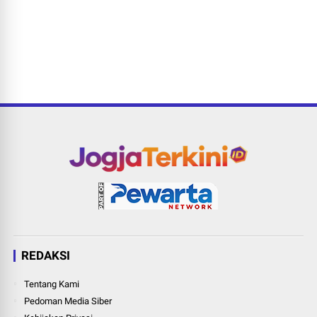
REDAKSI
Tentang Kami
Pedoman Media Siber