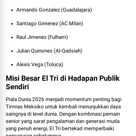
Armando Gonzalez (Guadalajara)
Santiago Gimenez (AC Milan)
Raul Jimenez (Fulham)
Julian Quinones (Al-Qadsiah)
Alexis Vega (Toluca)
Misi Besar El Tri di Hadapan Publik
Sendiri
Piala Dunia 2026 menjadi momentum penting bagi
Timnas Meksiko untuk kembali menunjukkan daya
saingnya di level dunia. Dengan kombinasi pemain
senior yang sarat pengalaman dan generasi muda
yang penuh energi, El Tri bertekad memperbaiki
pencapaian sebelumnya.