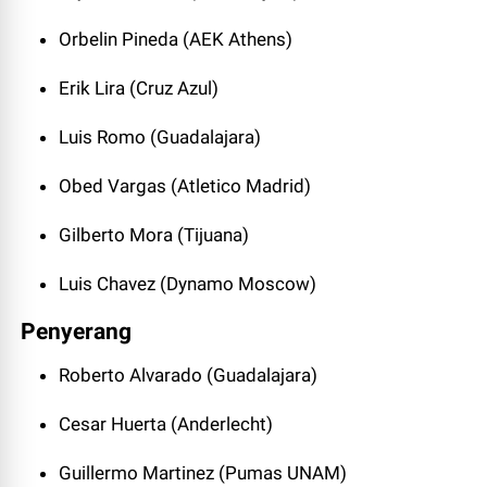
Orbelin Pineda (AEK Athens)
Erik Lira (Cruz Azul)
Luis Romo (Guadalajara)
Obed Vargas (Atletico Madrid)
Gilberto Mora (Tijuana)
Luis Chavez (Dynamo Moscow)
Penyerang
Roberto Alvarado (Guadalajara)
Cesar Huerta (Anderlecht)
Guillermo Martinez (Pumas UNAM)