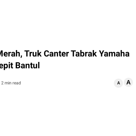
erah, Truk Canter Tabrak Yamaha
pit Bantul
A
2 min read
A