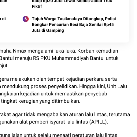
rban
Raup Rp20 Juta Lewat Modus Gadai Truk
Fiktif
 di
Tujuh Warga Tasikmalaya Ditangkap, Polisi
Bongkar Pencurian Besi Baja Senilai Rp45
Juta di Gamping
maha Nmax mengalami luka-luka. Korban kemudian
Bantul menuju RS PKU Muhammadiyah Bantul untuk
jut.
egera melakukan olah tempat kejadian perkara serta
endukung proses penyelidikan. Hingga kini, Unit Lalu
angkaian kejadian untuk memastikan penyebab
tingkat kerugian yang ditimbulkan.
kat agar tidak mengabaikan aturan lalu lintas, terutama
akan alat pemberi isyarat lalu lintas (APILL).
 jalan untuk selalu menaati peraturan lalu lintas,