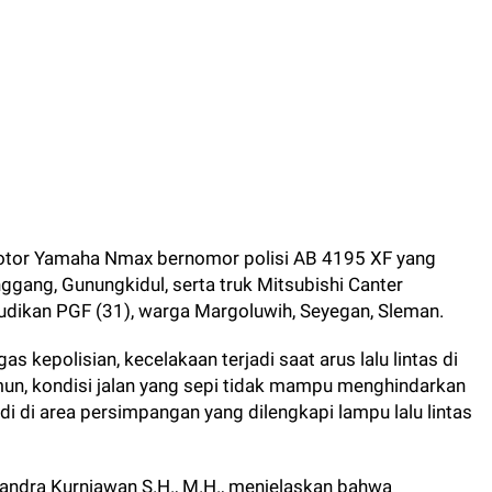
motor Yamaha Nmax bernomor polisi AB 4195 XF yang
nggang, Gunungkidul, serta truk Mitsubishi Canter
dikan PGF (31), warga Margoluwih, Seyegan, Sleman.
 kepolisian, kecelakaan terjadi saat arus lalu lintas di
mun, kondisi jalan yang sepi tidak mampu menghindarkan
di di area persimpangan yang dilengkapi lampu lalu lintas
handra Kurniawan S.H., M.H., menjelaskan bahwa