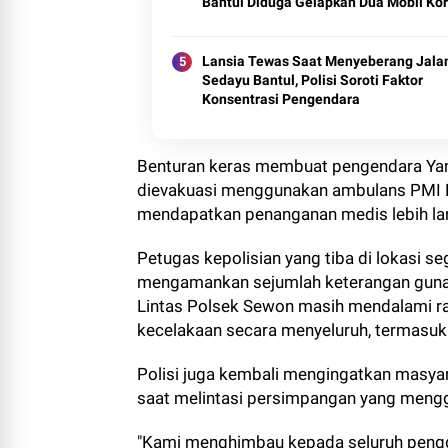
Bantul Diduga Gelapkan Dua Mobil Ko
Lansia Tewas Saat Menyeberang Jalan
Sedayu Bantul, Polisi Soroti Faktor
Konsentrasi Pengendara
Benturan keras membuat pengendara Ya
dievakuasi menggunakan ambulans PMI 
mendapatkan penanganan medis lebih lan
Petugas kepolisian yang tiba di lokasi s
mengamankan sejumlah keterangan guna m
Lintas Polsek Sewon masih mendalami r
kecelakaan secara menyeluruh, termasuk 
Polisi juga kembali mengingatkan masyara
saat melintasi persimpangan yang menggun
"Kami menghimbau kepada seluruh pengguna