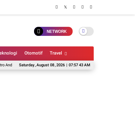
NETWORK
eknologi
Otomotif
Travel
oid yang Bisa Emulasi Game PS2
Saturday
,
August
08
,
2026
Cara Membersihkan Penyimpanan Channel 
|
07:57 44 AM