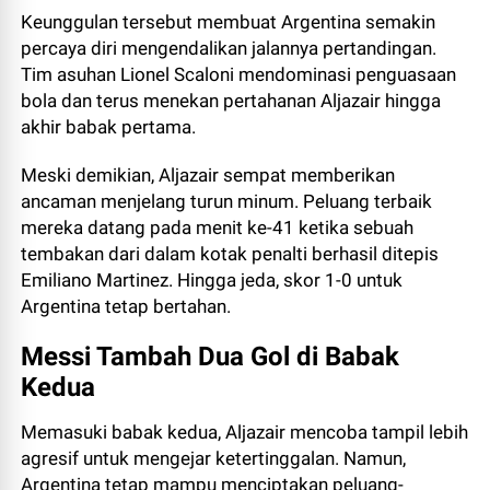
Keunggulan tersebut membuat Argentina semakin
percaya diri mengendalikan jalannya pertandingan.
Tim asuhan Lionel Scaloni mendominasi penguasaan
bola dan terus menekan pertahanan Aljazair hingga
akhir babak pertama.
Meski demikian, Aljazair sempat memberikan
ancaman menjelang turun minum. Peluang terbaik
mereka datang pada menit ke-41 ketika sebuah
tembakan dari dalam kotak penalti berhasil ditepis
Emiliano Martinez. Hingga jeda, skor 1-0 untuk
Argentina tetap bertahan.
Messi Tambah Dua Gol di Babak
Kedua
Memasuki babak kedua, Aljazair mencoba tampil lebih
agresif untuk mengejar ketertinggalan. Namun,
Argentina tetap mampu menciptakan peluang-