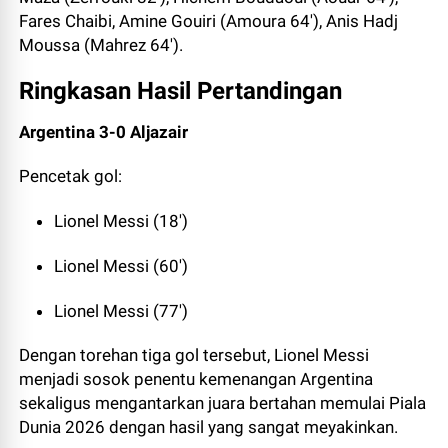
Fares Chaibi, Amine Gouiri (Amoura 64'), Anis Hadj
Moussa (Mahrez 64').
Ringkasan Hasil Pertandingan
Argentina 3-0 Aljazair
Pencetak gol:
Lionel Messi (18')
Lionel Messi (60')
Lionel Messi (77')
Dengan torehan tiga gol tersebut, Lionel Messi
menjadi sosok penentu kemenangan Argentina
sekaligus mengantarkan juara bertahan memulai Piala
Dunia 2026 dengan hasil yang sangat meyakinkan.