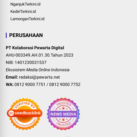
NganjukTerkini.id
KediriTerkini.id
LamonganTerkini.id
PERUSAHAAN
PT Kolaborasi Pewarta Digital
AHU-003349.AH.01.30.Tahun 2023
NIB: 1401230031537
Ekosistem Media Online Indonesia
Email:
redaksi@pewarta.net
WA:
0812 9000 7751
/
0812 9000 7752