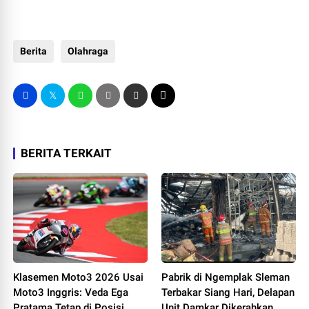
Berita
Olahraga
BERITA TERKAIT
Klasemen Moto3 2026 Usai
Pabrik di Ngemplak Sleman
Moto3 Inggris: Veda Ega
Terbakar Siang Hari, Delapan
Pratama Tetap di Posisi
Unit Damkar Dikerahkan