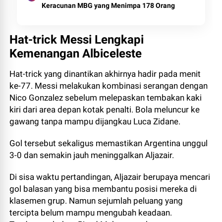
Keracunan MBG yang Menimpa 178 Orang
Hat-trick Messi Lengkapi
Kemenangan Albiceleste
Hat-trick yang dinantikan akhirnya hadir pada menit
ke-77. Messi melakukan kombinasi serangan dengan
Nico Gonzalez sebelum melepaskan tembakan kaki
kiri dari area depan kotak penalti. Bola meluncur ke
gawang tanpa mampu dijangkau Luca Zidane.
Gol tersebut sekaligus memastikan Argentina unggul
3-0 dan semakin jauh meninggalkan Aljazair.
Di sisa waktu pertandingan, Aljazair berupaya mencari
gol balasan yang bisa membantu posisi mereka di
klasemen grup. Namun sejumlah peluang yang
tercipta belum mampu mengubah keadaan.