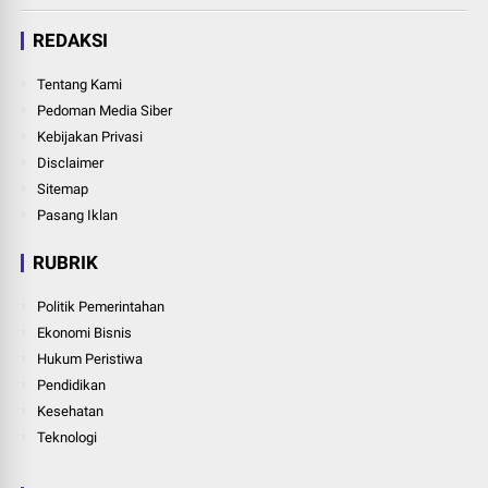
REDAKSI
Tentang Kami
Pedoman Media Siber
Kebijakan Privasi
Disclaimer
Sitemap
Pasang Iklan
RUBRIK
Politik Pemerintahan
Ekonomi Bisnis
Hukum Peristiwa
Pendidikan
Kesehatan
Teknologi