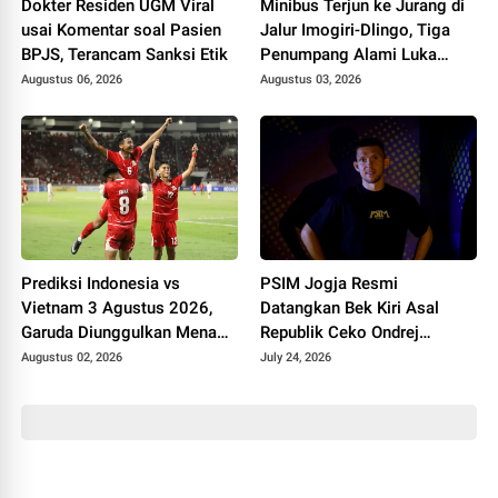
Dokter Residen UGM Viral
Minibus Terjun ke Jurang di
usai Komentar soal Pasien
Jalur Imogiri-Dlingo, Tiga
BPJS, Terancam Sanksi Etik
Penumpang Alami Luka
Ringan
Augustus 06, 2026
Augustus 03, 2026
Prediksi Indonesia vs
PSIM Jogja Resmi
Vietnam 3 Agustus 2026,
Datangkan Bek Kiri Asal
Garuda Diunggulkan Menang
Republik Ceko Ondrej
Tipis di Stadion Pakansari
Rudzan untuk Hadapi Super
Augustus 02, 2026
July 24, 2026
League 2026/2027