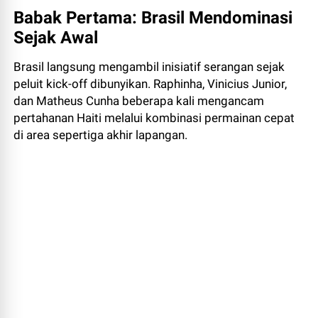
Babak Pertama: Brasil Mendominasi
Sejak Awal
Brasil langsung mengambil inisiatif serangan sejak
peluit kick-off dibunyikan. Raphinha, Vinicius Junior,
dan Matheus Cunha beberapa kali mengancam
pertahanan Haiti melalui kombinasi permainan cepat
di area sepertiga akhir lapangan.