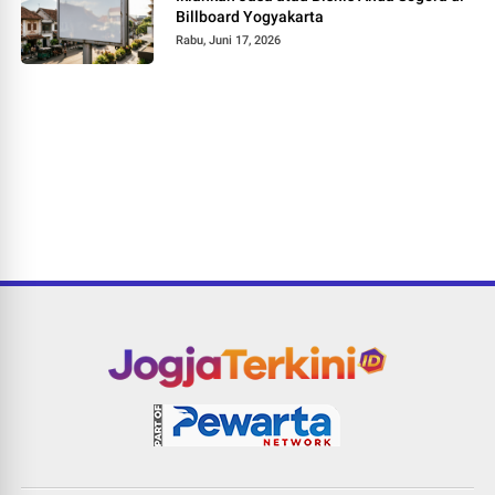
Billboard Yogyakarta
Rabu, Juni 17, 2026