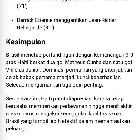
(71')
Derrick Etienne menggantikan Jean-Ricner
Bellegarde (81')
Kesimpulan
Brasil menutup pertandingan dengan kemenangan 3-0
atas Haiti berkat dua gol Matheus Cunha dan satu gol
Vinicius Junior. Dominasi permainan yang ditunjukkan
sejak babak pertama menjadi kunci keberhasilan
Selecao mengamankan tiga poin penting.
Sementara itu, Haiti patut diapresiasi karena tetap
berusaha memberikan perlawanan hingga menit akhir,
meski harus mengakui keunggulan kualitas skuad
Brasil yang tampil lebih efektif dalam memanfaatkan
peluang.