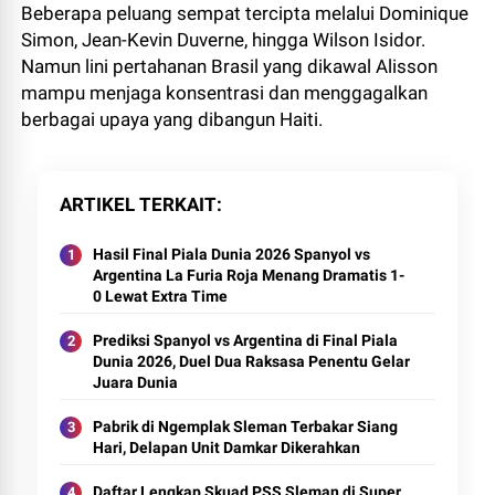
Beberapa peluang sempat tercipta melalui Dominique
Simon, Jean-Kevin Duverne, hingga Wilson Isidor.
Namun lini pertahanan Brasil yang dikawal Alisson
mampu menjaga konsentrasi dan menggagalkan
berbagai upaya yang dibangun Haiti.
ARTIKEL TERKAIT
Hasil Final Piala Dunia 2026 Spanyol vs
Argentina La Furia Roja Menang Dramatis 1-
0 Lewat Extra Time
Prediksi Spanyol vs Argentina di Final Piala
Dunia 2026, Duel Dua Raksasa Penentu Gelar
Juara Dunia
Pabrik di Ngemplak Sleman Terbakar Siang
Hari, Delapan Unit Damkar Dikerahkan
Daftar Lengkap Skuad PSS Sleman di Super