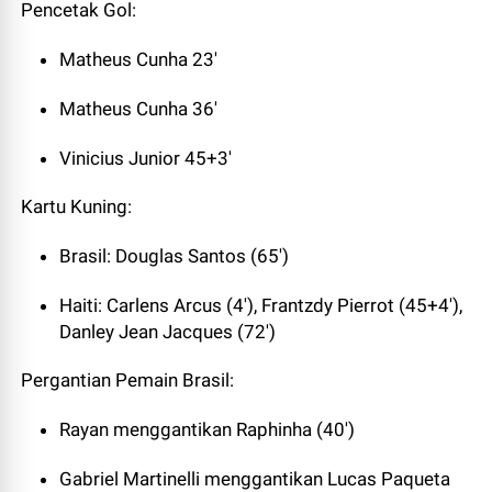
Pencetak Gol:
Matheus Cunha 23'
Matheus Cunha 36'
Vinicius Junior 45+3'
Kartu Kuning:
Brasil: Douglas Santos (65')
Haiti: Carlens Arcus (4'), Frantzdy Pierrot (45+4'),
Danley Jean Jacques (72')
Pergantian Pemain Brasil:
Rayan menggantikan Raphinha (40')
Gabriel Martinelli menggantikan Lucas Paqueta