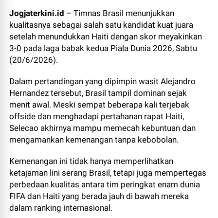
Jogjaterkini.id
– Timnas Brasil menunjukkan
kualitasnya sebagai salah satu kandidat kuat juara
setelah menundukkan Haiti dengan skor meyakinkan
3-0 pada laga babak kedua Piala Dunia 2026, Sabtu
(20/6/2026).
Dalam pertandingan yang dipimpin wasit Alejandro
Hernandez tersebut, Brasil tampil dominan sejak
menit awal. Meski sempat beberapa kali terjebak
offside dan menghadapi pertahanan rapat Haiti,
Selecao akhirnya mampu memecah kebuntuan dan
mengamankan kemenangan tanpa kebobolan.
Kemenangan ini tidak hanya memperlihatkan
ketajaman lini serang Brasil, tetapi juga mempertegas
perbedaan kualitas antara tim peringkat enam dunia
FIFA dan Haiti yang berada jauh di bawah mereka
dalam ranking internasional.