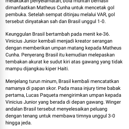
melakukan penyelamatan, bola muntah berhasil
dimanfaatkan Matheus Cunha untuk mencetak gol
pembuka. Setelah sempat ditinjau melalui VAR, gol
tersebut dinyatakan sah dan Brasil unggul 1-0.
Keunggulan Brasil bertambah pada menit ke-36.
Vinicius Junior kembali menjadi kreator serangan
dengan memberikan umpan matang kepada Matheus
Cunha. Penyerang Brasil itu kemudian melepaskan
tembakan akurat ke sudut kiri atas gawang yang tidak
mampu dijangkau kiper Haiti.
Menjelang turun minum, Brasil kembali mencatatkan
namanya di papan skor. Pada masa injury time babak
pertama, Lucas Paqueta mengirimkan umpan kepada
Vinicius Junior yang berada di depan gawang. Winger
andalan Brasil tersebut menyelesaikan peluang
dengan tenang untuk membawa timnya unggul 3-0
hingga jeda.