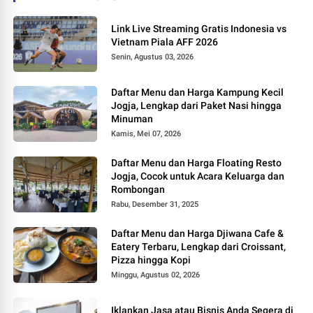
Link Live Streaming Gratis Indonesia vs
Vietnam Piala AFF 2026
Senin, Agustus 03, 2026
Daftar Menu dan Harga Kampung Kecil
Jogja, Lengkap dari Paket Nasi hingga
Minuman
Kamis, Mei 07, 2026
Daftar Menu dan Harga Floating Resto
Jogja, Cocok untuk Acara Keluarga dan
Rombongan
Rabu, Desember 31, 2025
Daftar Menu dan Harga Djiwana Cafe &
Eatery Terbaru, Lengkap dari Croissant,
Pizza hingga Kopi
Minggu, Agustus 02, 2026
Iklankan Jasa atau Bisnis Anda Segera di