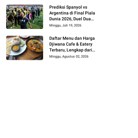
Prediksi Spanyol vs
Argentina di Final Piala
Dunia 2026, Duel Dua
Raksasa Penentu Gelar
Minggu, Juli 19, 2026
Juara Dunia
Daftar Menu dan Harga
Djiwana Cafe & Eatery
Terbaru, Lengkap dari
Croissant, Pizza hingga
Minggu, Agustus 02, 2026
Kopi