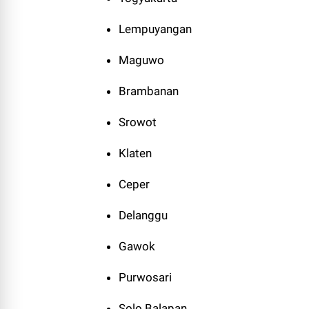
Lempuyangan
Maguwo
Brambanan
Srowot
Klaten
Ceper
Delanggu
Gawok
Purwosari
Solo Balapan