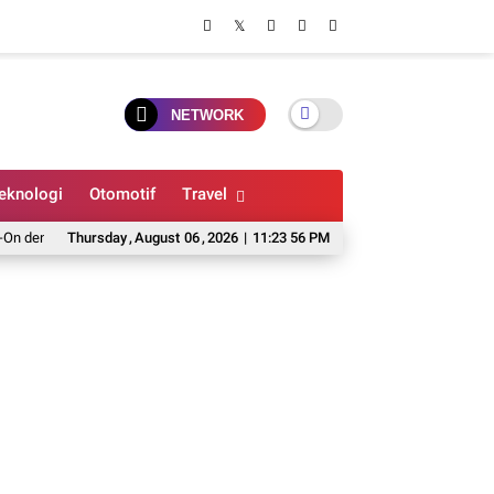
NETWORK
eknologi
Otomotif
Travel
gan Smart Dial dan Baterai Hingga 10 Jam
Thursday
,
August
06
,
2026
|
11:23 57 PM
Daftar Harga Mobil Rp 400 Jutaan