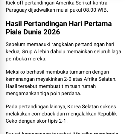
Kick off pertandingan Amerika Serikat kontra
Paraguay dijadwalkan mulai pukul 08.00 WIB.
Hasil Pertandingan Hari Pertama
Piala Dunia 2026
Sebelum memasuki rangkaian pertandingan hari
kedua, Grup A lebih dahulu memainkan seluruh laga
pembuka mereka.
Meksiko berhasil membuka turnamen dengan
kemenangan meyakinkan 2-0 atas Afrika Selatan.
Hasil tersebut membuat tim tuan rumah
mengamankan tiga poin perdana.
Pada pertandingan lainnya, Korea Selatan sukses
melakukan comeback dan mengalahkan Republik
Ceko dengan skor tipis 2-1.