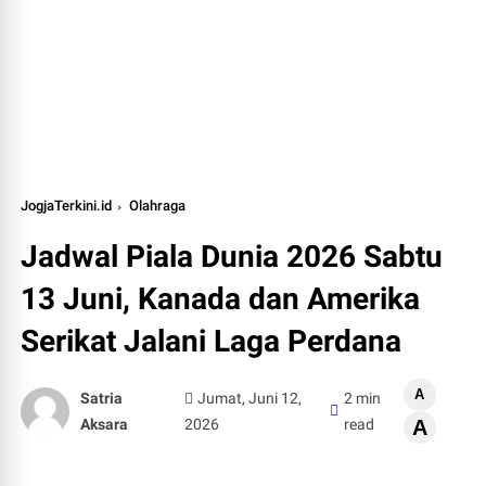
JogjaTerkini.id
Olahraga
Jadwal Piala Dunia 2026 Sabtu
13 Juni, Kanada dan Amerika
Serikat Jalani Laga Perdana
A
Satria
Jumat, Juni 12,
2 min
Aksara
2026
read
A