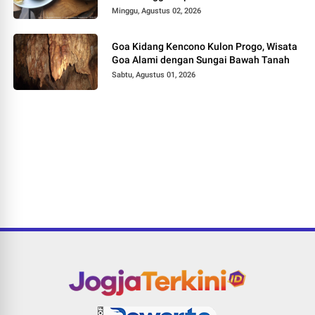
Minggu, Agustus 02, 2026
Goa Kidang Kencono Kulon Progo, Wisata
Goa Alami dengan Sungai Bawah Tanah
Sabtu, Agustus 01, 2026