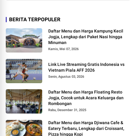
BERITA TERPOPULER
Daftar Menu dan Harga Kampung Kecil
Jogja, Lengkap dari Paket Nasi hingga
Minuman
Kamis, Mei 07, 2026
Link Live Streaming Gratis Indonesia vs
Vietnam Piala AFF 2026
Senin, Agustus 03, 2026
Daftar Menu dan Harga Floating Resto
Jogja, Cocok untuk Acara Keluarga dan
Rombongan
Rabu, Desember 31, 2025
Daftar Menu dan Harga Djiwana Cafe &
Eatery Terbaru, Lengkap dari Croissant,
Pizza hingga Kopi