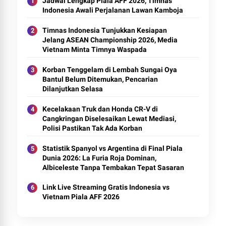
Jadwal Lengkap Piala AFF 2026, Timnas
Indonesia Awali Perjalanan Lawan Kamboja
Timnas Indonesia Tunjukkan Kesiapan
Jelang ASEAN Championship 2026, Media
Vietnam Minta Timnya Waspada
Korban Tenggelam di Lembah Sungai Oya
Bantul Belum Ditemukan, Pencarian
Dilanjutkan Selasa
Kecelakaan Truk dan Honda CR-V di
Cangkringan Diselesaikan Lewat Mediasi,
Polisi Pastikan Tak Ada Korban
Statistik Spanyol vs Argentina di Final Piala
Dunia 2026: La Furia Roja Dominan,
Albiceleste Tanpa Tembakan Tepat Sasaran
Link Live Streaming Gratis Indonesia vs
Vietnam Piala AFF 2026