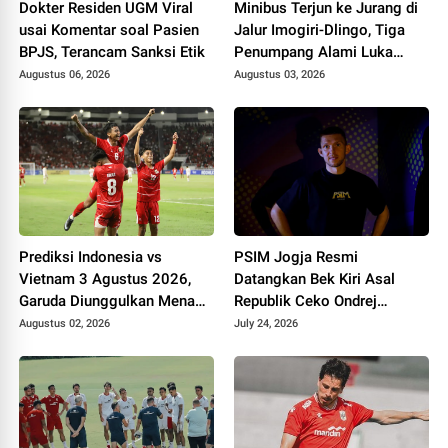
Dokter Residen UGM Viral
Minibus Terjun ke Jurang di
usai Komentar soal Pasien
Jalur Imogiri-Dlingo, Tiga
BPJS, Terancam Sanksi Etik
Penumpang Alami Luka
Ringan
Augustus 06, 2026
Augustus 03, 2026
Prediksi Indonesia vs
PSIM Jogja Resmi
Vietnam 3 Agustus 2026,
Datangkan Bek Kiri Asal
Garuda Diunggulkan Menang
Republik Ceko Ondrej
Tipis di Stadion Pakansari
Rudzan untuk Hadapi Super
Augustus 02, 2026
July 24, 2026
League 2026/2027