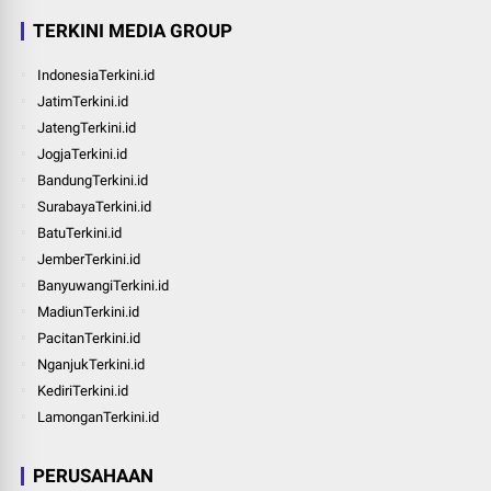
TERKINI MEDIA GROUP
IndonesiaTerkini.id
JatimTerkini.id
JatengTerkini.id
JogjaTerkini.id
BandungTerkini.id
SurabayaTerkini.id
BatuTerkini.id
JemberTerkini.id
BanyuwangiTerkini.id
MadiunTerkini.id
PacitanTerkini.id
NganjukTerkini.id
KediriTerkini.id
LamonganTerkini.id
PERUSAHAAN