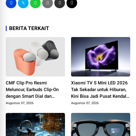
BERITA TERKAIT
CMF Clip Pro Resmi
Xiaomi TV S Mini LED 2026
Meluncur, Earbuds Clip-On
Tak Sekadar untuk Hiburan,
dengan Smart Dial dan
Kini Bisa Jadi Pusat Kendali
Baterai Hingga 10 Jam
Smart Home dan
Augustus 07, 2026
Augustus 07, 2026
Produktivitas