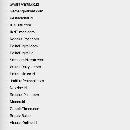
SwaraWarta.co.id
GerbangRakyat.com
Pelitadigital.id
IDNHits.com
IKNTimes.com
RedaksiPost.com
PelitaDigital.com
PelitaDigital.id
SamudraPikiran.com
WisataRakyat.com
PakarInfo.co.id
JadiProfesional.com
Nexzine.id
RedaksiPost.com
Massa.id
GarudaTimes.com
Sepak-Bola.id
AlquranOnline.id