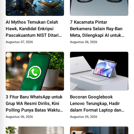
AI Mythos Temukan Celah
7 Kacamata Pintar
Hawk, Kandidat Enkripsi
Berkamera Selain Ray-Ban
Pascakuantum NIST Ditarik
Meta, Dilengkapi AI untuk
dari Proses Standardisasi
Foto, Video, hingga
Augustus 07, 2026
Augustus 06, 2026
Penerjemah Real Time
3 Fitur Baru WhatsApp untuk
Bocoran Googlebook
Grup WA Resmi Dirilis, Kini
Lenovo Terungkap, Hadir
Polling Punya Batas Waktu
dalam Format Laptop dan
hingga Fitur @all
Tablet 2-in-1 dengan
Augustus 06, 2026
Augustus 05, 2026
Dukungan Gemini