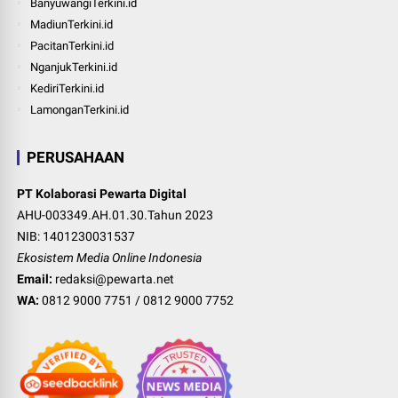
BanyuwangiTerkini.id
MadiunTerkini.id
PacitanTerkini.id
NganjukTerkini.id
KediriTerkini.id
LamonganTerkini.id
PERUSAHAAN
PT Kolaborasi Pewarta Digital
AHU-003349.AH.01.30.Tahun 2023
NIB: 1401230031537
Ekosistem Media Online Indonesia
Email:
redaksi@pewarta.net
WA:
0812 9000 7751
/
0812 9000 7752