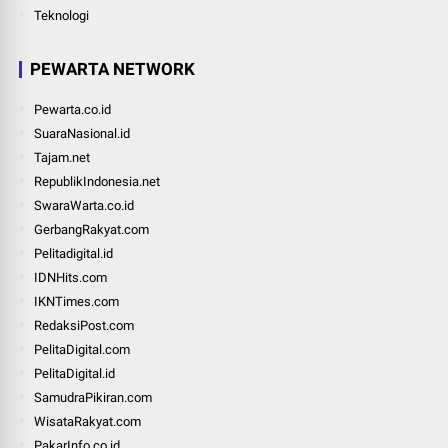
Teknologi
PEWARTA NETWORK
Pewarta.co.id
SuaraNasional.id
Tajam.net
RepublikIndonesia.net
SwaraWarta.co.id
GerbangRakyat.com
Pelitadigital.id
IDNHits.com
IKNTimes.com
RedaksiPost.com
PelitaDigital.com
PelitaDigital.id
SamudraPikiran.com
WisataRakyat.com
PakarInfo.co.id