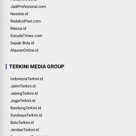
JadiProfesional.com
Nexzine.id
RedaksiPost.com
Massa.id
GarudaTimes.com
Sepak-Bola.id
AlquranOnline.id
TERKINI MEDIA GROUP
IndonesiaTerkini.id
JatimTerkini.id
JatengTerkini.id
JogjaTerkini.id
BandungTerkini.id
SurabayaTerkini.id
BatuTerkini.id
JemberTerkini.id