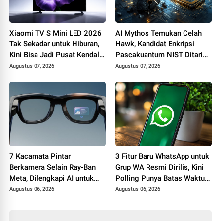
Xiaomi TV S Mini LED 2026
AI Mythos Temukan Celah
Tak Sekadar untuk Hiburan,
Hawk, Kandidat Enkripsi
Kini Bisa Jadi Pusat Kendali
Pascakuantum NIST Ditarik
Smart Home dan
dari Proses Standardisasi
Augustus 07, 2026
Augustus 07, 2026
Produktivitas
7 Kacamata Pintar
3 Fitur Baru WhatsApp untuk
Berkamera Selain Ray-Ban
Grup WA Resmi Dirilis, Kini
Meta, Dilengkapi AI untuk
Polling Punya Batas Waktu
Foto, Video, hingga
hingga Fitur @all
Augustus 06, 2026
Augustus 06, 2026
Penerjemah Real Time