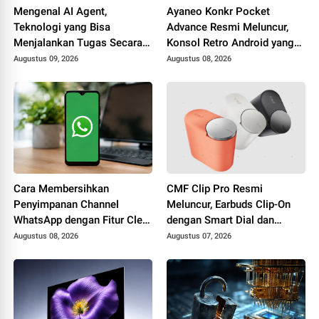
Mengenal AI Agent,
Ayaneo Konkr Pocket
Teknologi yang Bisa
Advance Resmi Meluncur,
Menjalankan Tugas Secara
Konsol Retro Android yang
Mandiri
Bisa Emulasi Game PS2
Augustus 09, 2026
Augustus 08, 2026
Cara Membersihkan
CMF Clip Pro Resmi
Penyimpanan Channel
Meluncur, Earbuds Clip-On
WhatsApp dengan Fitur Clear
dengan Smart Dial dan
Media Files
Baterai Hingga 10 Jam
Augustus 08, 2026
Augustus 07, 2026