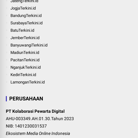
JatengTerkini.id
JogjaTerkini.id
BandungTerkini.id
SurabayaTerkini.id
BatuTerkini.id
JemberTerkini.id
BanyuwangiTerkini.id
MadiunTerkini.id
PacitanTerkini.id
NganjukTerkini.id
KediriTerkini.id
LamonganTerkini.id
PERUSAHAAN
PT Kolaborasi Pewarta Digital
AHU-003349.AH.01.30.Tahun 2023
NIB: 1401230031537
Ekosistem Media Online Indonesia