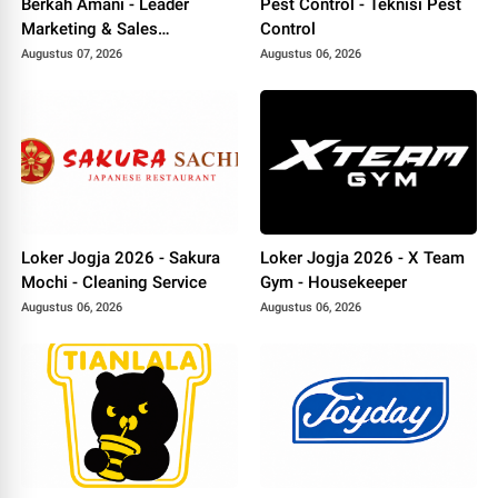
Berkah Amani - Leader
Pest Control - Teknisi Pest
Marketing & Sales
Control
Canvasser
Augustus 07, 2026
Augustus 06, 2026
Loker Jogja 2026 - Sakura
Loker Jogja 2026 - X Team
Mochi - Cleaning Service
Gym - Housekeeper
Augustus 06, 2026
Augustus 06, 2026