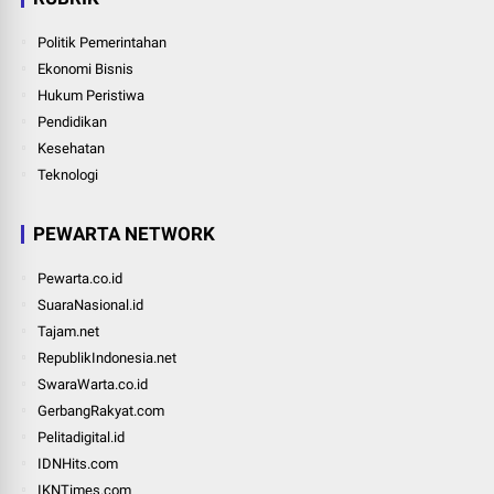
Politik Pemerintahan
Ekonomi Bisnis
Hukum Peristiwa
Pendidikan
Kesehatan
Teknologi
PEWARTA NETWORK
Pewarta.co.id
SuaraNasional.id
Tajam.net
RepublikIndonesia.net
SwaraWarta.co.id
GerbangRakyat.com
Pelitadigital.id
IDNHits.com
IKNTimes.com