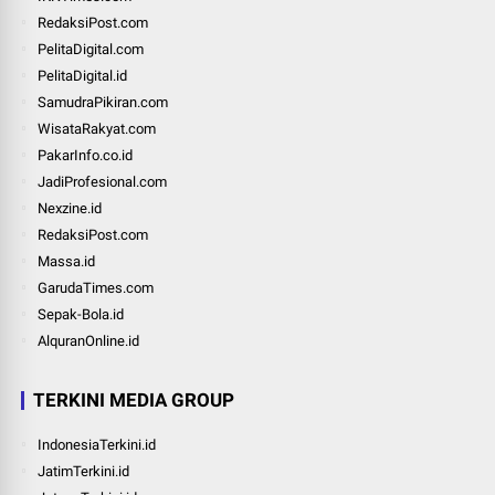
RedaksiPost.com
PelitaDigital.com
PelitaDigital.id
SamudraPikiran.com
WisataRakyat.com
PakarInfo.co.id
JadiProfesional.com
Nexzine.id
RedaksiPost.com
Massa.id
GarudaTimes.com
Sepak-Bola.id
AlquranOnline.id
TERKINI MEDIA GROUP
IndonesiaTerkini.id
JatimTerkini.id