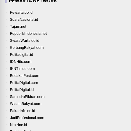
PEWARTA NETWORK
Pewarta.co.id
SuaraNasional.id
Tajam.net
RepublikIndonesia.net
SwaraWarta.co.id
GerbangRakyat.com
Pelitadigital.id
IDNHits.com
IKNTimes.com
RedaksiPost.com
PelitaDigital.com
PelitaDigital.id
SamudraPikiran.com
WisataRakyat.com
PakarInfo.co.id
JadiProfesional.com
Nexzine.id