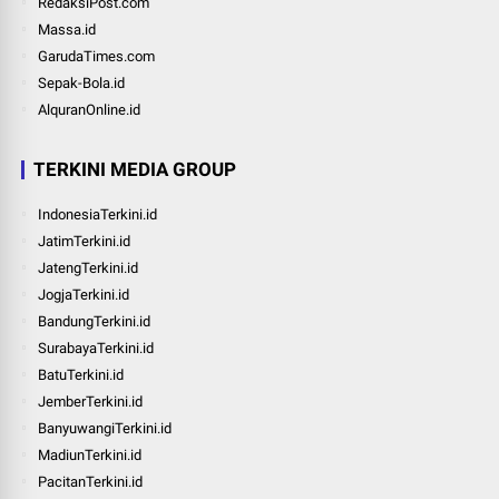
RedaksiPost.com
Massa.id
GarudaTimes.com
Sepak-Bola.id
AlquranOnline.id
TERKINI MEDIA GROUP
IndonesiaTerkini.id
JatimTerkini.id
JatengTerkini.id
JogjaTerkini.id
BandungTerkini.id
SurabayaTerkini.id
BatuTerkini.id
JemberTerkini.id
BanyuwangiTerkini.id
MadiunTerkini.id
PacitanTerkini.id