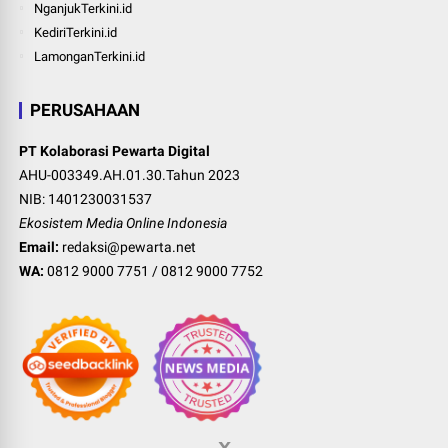
NganjukTerkini.id
KediriTerkini.id
LamonganTerkini.id
PERUSAHAAN
PT Kolaborasi Pewarta Digital
AHU-003349.AH.01.30.Tahun 2023
NIB: 1401230031537
Ekosistem Media Online Indonesia
Email:
redaksi@pewarta.net
WA:
0812 9000 7751
/
0812 9000 7752