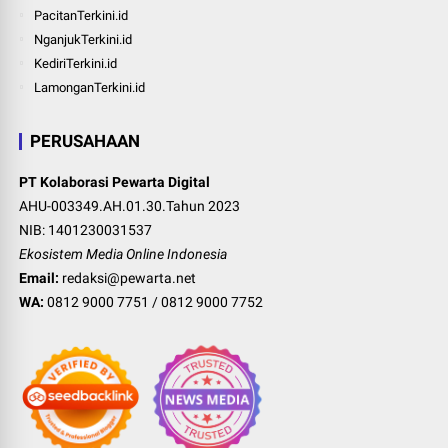
PacitanTerkini.id
NganjukTerkini.id
KediriTerkini.id
LamonganTerkini.id
PERUSAHAAN
PT Kolaborasi Pewarta Digital
AHU-003349.AH.01.30.Tahun 2023
NIB: 1401230031537
Ekosistem Media Online Indonesia
Email:
redaksi@pewarta.net
WA:
0812 9000 7751
/
0812 9000 7752