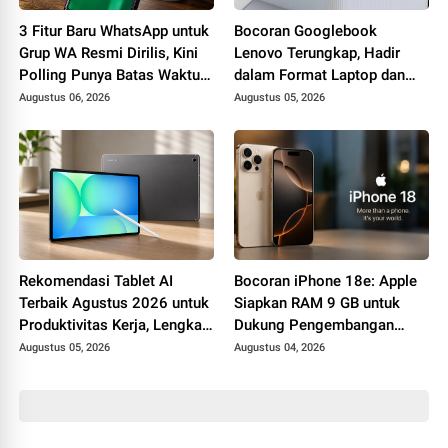
3 Fitur Baru WhatsApp untuk
Bocoran Googlebook
Grup WA Resmi Dirilis, Kini
Lenovo Terungkap, Hadir
Polling Punya Batas Waktu
dalam Format Laptop dan
hingga Fitur @all
Tablet 2-in-1 dengan
Augustus 06, 2026
Augustus 05, 2026
Dukungan Gemini
Rekomendasi Tablet AI
Bocoran iPhone 18e: Apple
Terbaik Agustus 2026 untuk
Siapkan RAM 9 GB untuk
Produktivitas Kerja, Lengkap
Dukung Pengembangan
dengan Fitur Unggulannya
Apple Intelligence
Augustus 05, 2026
Augustus 04, 2026