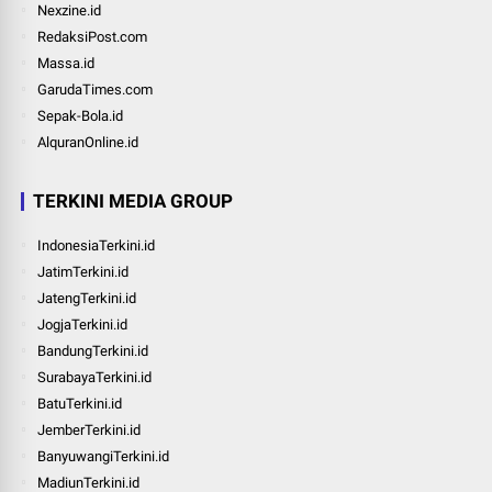
Nexzine.id
RedaksiPost.com
Massa.id
GarudaTimes.com
Sepak-Bola.id
AlquranOnline.id
TERKINI MEDIA GROUP
IndonesiaTerkini.id
JatimTerkini.id
JatengTerkini.id
JogjaTerkini.id
BandungTerkini.id
SurabayaTerkini.id
BatuTerkini.id
JemberTerkini.id
BanyuwangiTerkini.id
MadiunTerkini.id