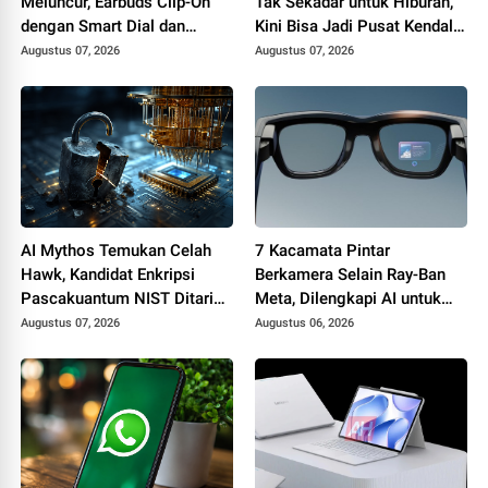
Meluncur, Earbuds Clip-On
Tak Sekadar untuk Hiburan,
dengan Smart Dial dan
Kini Bisa Jadi Pusat Kendali
Baterai Hingga 10 Jam
Smart Home dan
Augustus 07, 2026
Augustus 07, 2026
Produktivitas
AI Mythos Temukan Celah
7 Kacamata Pintar
Hawk, Kandidat Enkripsi
Berkamera Selain Ray-Ban
Pascakuantum NIST Ditarik
Meta, Dilengkapi AI untuk
dari Proses Standardisasi
Foto, Video, hingga
Augustus 07, 2026
Augustus 06, 2026
Penerjemah Real Time