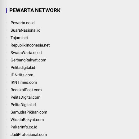
PEWARTA NETWORK
Pewarta.co.id
SuaraNasional.id
Tajam.net
RepublikIndonesia.net
SwaraWarta.co.id
GerbangRakyat.com
Pelitadigital.id
IDNHits.com
IKNTimes.com
RedaksiPost.com
PelitaDigital.com
PelitaDigital.id
SamudraPikiran.com
WisataRakyat.com
PakarInfo.co.id
JadiProfesional.com