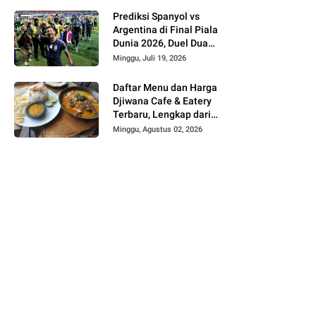
Prediksi Spanyol vs
Argentina di Final Piala
Dunia 2026, Duel Dua
Raksasa Penentu Gelar
Minggu, Juli 19, 2026
Juara Dunia
Daftar Menu dan Harga
Djiwana Cafe & Eatery
Terbaru, Lengkap dari
Croissant, Pizza hingga
Minggu, Agustus 02, 2026
Kopi