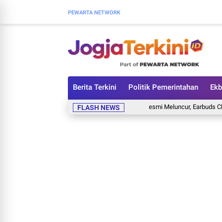
PEWARTA NETWORK
Berita Terkini
Politik Pemerintahan
Ekb
CMF Clip Pro Resmi Meluncur, Earbuds Clip-On d
FLASH NEWS