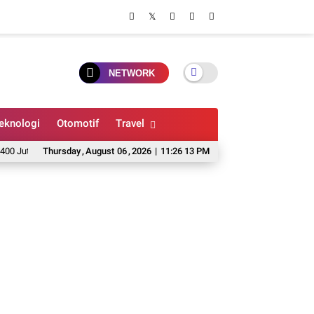
NETWORK
eknologi
Otomotif
Travel
an di GIIAS 2026, Pilihan SUV, MPV, Hybrid hingga Mobil Listrik Makin Beragam
Thursday
,
August
06
,
2026
|
11:26 13 PM