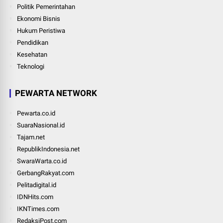
Politik Pemerintahan
Ekonomi Bisnis
Hukum Peristiwa
Pendidikan
Kesehatan
Teknologi
PEWARTA NETWORK
Pewarta.co.id
SuaraNasional.id
Tajam.net
RepublikIndonesia.net
SwaraWarta.co.id
GerbangRakyat.com
Pelitadigital.id
IDNHits.com
IKNTimes.com
RedaksiPost.com