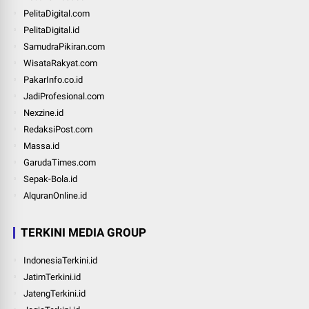
PelitaDigital.com
PelitaDigital.id
SamudraPikiran.com
WisataRakyat.com
PakarInfo.co.id
JadiProfesional.com
Nexzine.id
RedaksiPost.com
Massa.id
GarudaTimes.com
Sepak-Bola.id
AlquranOnline.id
TERKINI MEDIA GROUP
IndonesiaTerkini.id
JatimTerkini.id
JatengTerkini.id