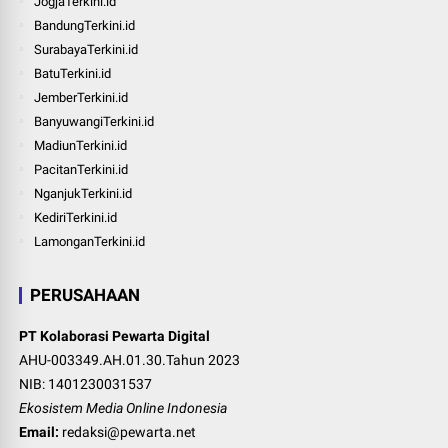
JogjaTerkini.id
BandungTerkini.id
SurabayaTerkini.id
BatuTerkini.id
JemberTerkini.id
BanyuwangiTerkini.id
MadiunTerkini.id
PacitanTerkini.id
NganjukTerkini.id
KediriTerkini.id
LamonganTerkini.id
PERUSAHAAN
PT Kolaborasi Pewarta Digital
AHU-003349.AH.01.30.Tahun 2023
NIB: 1401230031537
Ekosistem Media Online Indonesia
Email:
redaksi@pewarta.net