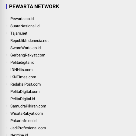
PEWARTA NETWORK
Pewarta.co.id
SuaraNasional.id
Tajam.net
RepublikIndonesia.net
SwaraWarta.co.id
GerbangRakyat.com
Pelitadigital.id
IDNHits.com
IKNTimes.com
RedaksiPost.com
PelitaDigital.com
PelitaDigital.id
SamudraPikiran.com
WisataRakyat.com
PakarInfo.co.id
JadiProfesional.com
Nexzine.id