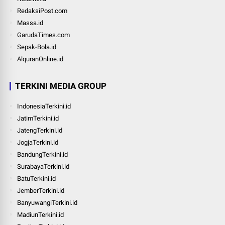
RedaksiPost.com
Massa.id
GarudaTimes.com
Sepak-Bola.id
AlquranOnline.id
TERKINI MEDIA GROUP
IndonesiaTerkini.id
JatimTerkini.id
JatengTerkini.id
JogjaTerkini.id
BandungTerkini.id
SurabayaTerkini.id
BatuTerkini.id
JemberTerkini.id
BanyuwangiTerkini.id
MadiunTerkini.id