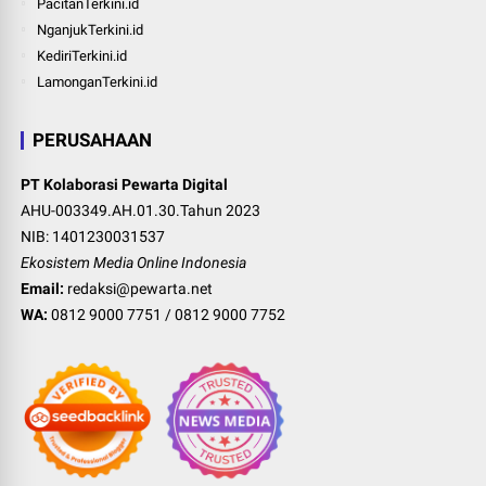
PacitanTerkini.id
NganjukTerkini.id
KediriTerkini.id
LamonganTerkini.id
PERUSAHAAN
PT Kolaborasi Pewarta Digital
AHU-003349.AH.01.30.Tahun 2023
NIB: 1401230031537
Ekosistem Media Online Indonesia
Email:
redaksi@pewarta.net
WA:
0812 9000 7751
/
0812 9000 7752