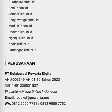
SurabayaTerkini.id
BatuTerkini.id
JemberTerkini.id
BanyuwangiTerkini.id
MadiunTerkini.id
PacitanTerkini.id
NganjukTerkini.id
KediriTerkini.id
LamonganTerkini.id
PERUSAHAAN
PT Kolaborasi Pewarta Digital
AHU-003349.AH.01.30.Tahun 2023
NIB: 1401230031537
Ekosistem Media Online Indonesia
Email:
redaksi@pewarta.net
WA:
0812 9000 7751
/
0812 9000 7752