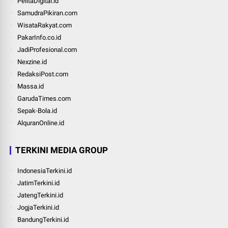
PelitaDigital.id
SamudraPikiran.com
WisataRakyat.com
PakarInfo.co.id
JadiProfesional.com
Nexzine.id
RedaksiPost.com
Massa.id
GarudaTimes.com
Sepak-Bola.id
AlquranOnline.id
TERKINI MEDIA GROUP
IndonesiaTerkini.id
JatimTerkini.id
JatengTerkini.id
JogjaTerkini.id
BandungTerkini.id