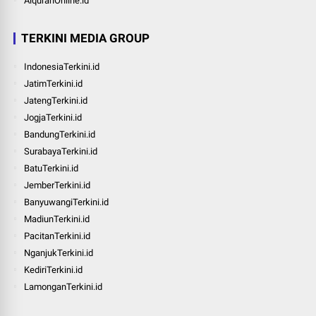
AlquranOnline.id
TERKINI MEDIA GROUP
IndonesiaTerkini.id
JatimTerkini.id
JatengTerkini.id
JogjaTerkini.id
BandungTerkini.id
SurabayaTerkini.id
BatuTerkini.id
JemberTerkini.id
BanyuwangiTerkini.id
MadiunTerkini.id
PacitanTerkini.id
NganjukTerkini.id
KediriTerkini.id
LamonganTerkini.id