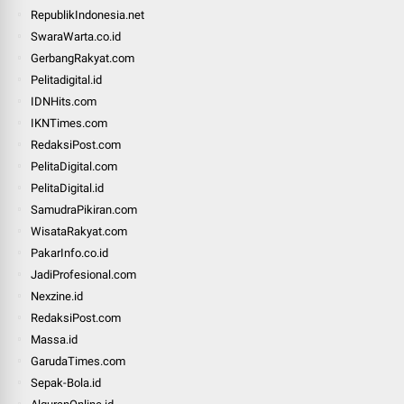
RepublikIndonesia.net
SwaraWarta.co.id
GerbangRakyat.com
Pelitadigital.id
IDNHits.com
IKNTimes.com
RedaksiPost.com
PelitaDigital.com
PelitaDigital.id
SamudraPikiran.com
WisataRakyat.com
PakarInfo.co.id
JadiProfesional.com
Nexzine.id
RedaksiPost.com
Massa.id
GarudaTimes.com
Sepak-Bola.id