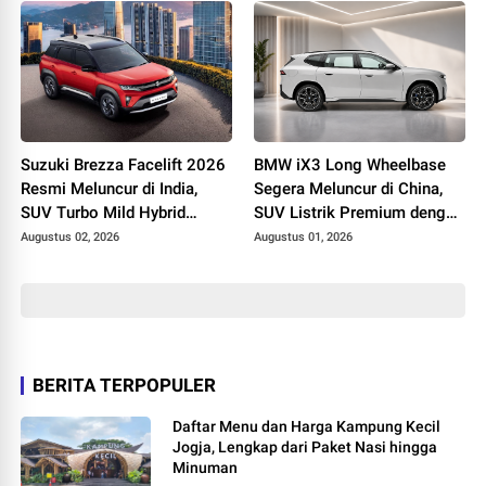
Suzuki Brezza Facelift 2026
BMW iX3 Long Wheelbase
Resmi Meluncur di India,
Segera Meluncur di China,
SUV Turbo Mild Hybrid
SUV Listrik Premium dengan
dengan Konsumsi BBM
Jarak Tempuh hingga 919
Augustus 02, 2026
Augustus 01, 2026
Tembus 25 Km/Liter
Km
BERITA TERPOPULER
Daftar Menu dan Harga Kampung Kecil
Jogja, Lengkap dari Paket Nasi hingga
Minuman