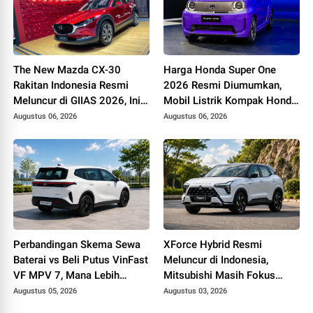
The New Mazda CX-30
Harga Honda Super One
Rakitan Indonesia Resmi
2026 Resmi Diumumkan,
Meluncur di GIIAS 2026, Ini
Mobil Listrik Kompak Honda
Spesifikasi, Fitur, dan
Dibanderol Rp 438 Juta
Augustus 06, 2026
Augustus 06, 2026
Harganya
Perbandingan Skema Sewa
XForce Hybrid Resmi
Baterai vs Beli Putus VinFast
Meluncur di Indonesia,
VF MPV 7, Mana Lebih
Mitsubishi Masih Fokus
Menguntungkan?
pada Satu Model Hybrid
Augustus 05, 2026
Augustus 03, 2026