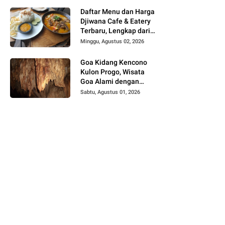
Daftar Menu dan Harga
Djiwana Cafe & Eatery
Terbaru, Lengkap dari
Croissant, Pizza hingga
Minggu, Agustus 02, 2026
Kopi
Goa Kidang Kencono
Kulon Progo, Wisata
Goa Alami dengan
Sungai Bawah Tanah
Sabtu, Agustus 01, 2026