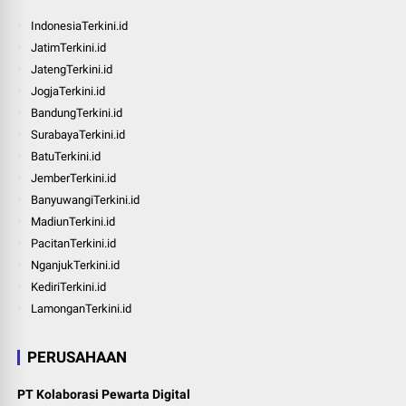
IndonesiaTerkini.id
JatimTerkini.id
JatengTerkini.id
JogjaTerkini.id
BandungTerkini.id
SurabayaTerkini.id
BatuTerkini.id
JemberTerkini.id
BanyuwangiTerkini.id
MadiunTerkini.id
PacitanTerkini.id
NganjukTerkini.id
KediriTerkini.id
LamonganTerkini.id
PERUSAHAAN
PT Kolaborasi Pewarta Digital