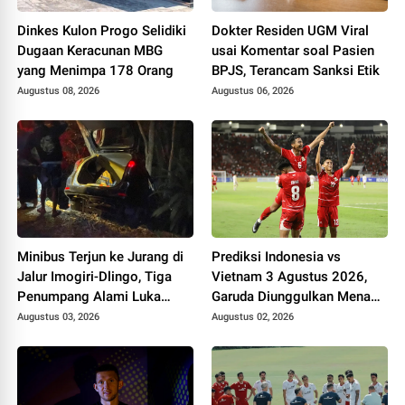
Dinkes Kulon Progo Selidiki
Dokter Residen UGM Viral
Dugaan Keracunan MBG
usai Komentar soal Pasien
yang Menimpa 178 Orang
BPJS, Terancam Sanksi Etik
Augustus 08, 2026
Augustus 06, 2026
Minibus Terjun ke Jurang di
Prediksi Indonesia vs
Jalur Imogiri-Dlingo, Tiga
Vietnam 3 Agustus 2026,
Penumpang Alami Luka
Garuda Diunggulkan Menang
Ringan
Tipis di Stadion Pakansari
Augustus 03, 2026
Augustus 02, 2026