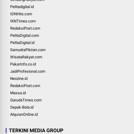
Pelitadigital.id
IDNHits.com
IKNTimes.com
RedaksiPost.com
PelitaDigital.com
PelitaDigital.id
SamudraPikiran.com
WisataRakyat.com
PakarInfo.co.id
JadiProfesional.com
Nexzine.id
RedaksiPost.com
Massa.id
GarudaTimes.com
Sepak-Bola.id
AlquranOnline.id
TERKINI MEDIA GROUP