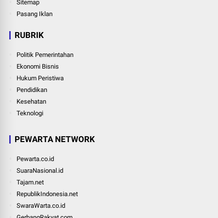
Sitemap
Pasang Iklan
RUBRIK
Politik Pemerintahan
Ekonomi Bisnis
Hukum Peristiwa
Pendidikan
Kesehatan
Teknologi
PEWARTA NETWORK
Pewarta.co.id
SuaraNasional.id
Tajam.net
RepublikIndonesia.net
SwaraWarta.co.id
GerbangRakyat.com