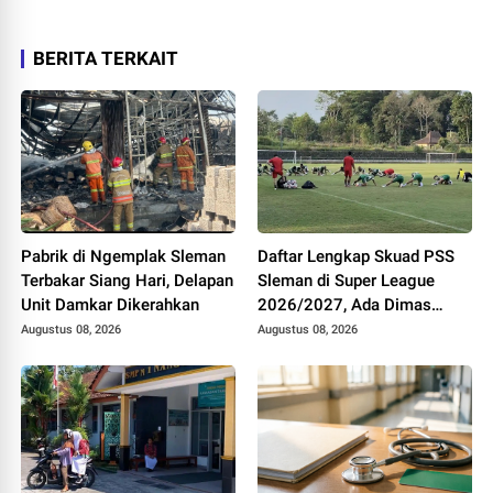
BERITA TERKAIT
Pabrik di Ngemplak Sleman
Daftar Lengkap Skuad PSS
Terbakar Siang Hari, Delapan
Sleman di Super League
Unit Damkar Dikerahkan
2026/2027, Ada Dimas
Drajad hingga Gustavo
Augustus 08, 2026
Augustus 08, 2026
Tocantins