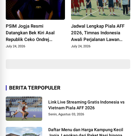
PSIM Jogja Resmi
Jadwal Lengkap Piala AFF
Datangkan Bek Kiri Asal
2026, Timnas Indonesia
Republik Ceko Ondrej
Awali Perjalanan Lawan
Rudzan untuk Hadapi Super
Kamboja
July 24, 2026
July 24, 2026
League 2026/2027
BERITA TERPOPULER
Link Live Streaming Gratis Indonesia vs
Vietnam Piala AFF 2026
Senin, Agustus 03, 2026
Daftar Menu dan Harga Kampung Kecil
Jogja, Lengkap dari Paket Nasi hingga