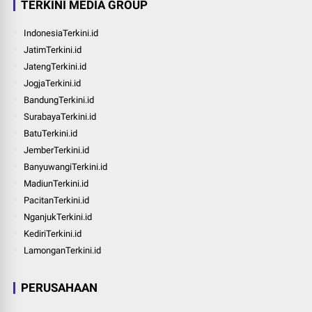
TERKINI MEDIA GROUP
IndonesiaTerkini.id
JatimTerkini.id
JatengTerkini.id
JogjaTerkini.id
BandungTerkini.id
SurabayaTerkini.id
BatuTerkini.id
JemberTerkini.id
BanyuwangiTerkini.id
MadiunTerkini.id
PacitanTerkini.id
NganjukTerkini.id
KediriTerkini.id
LamonganTerkini.id
PERUSAHAAN