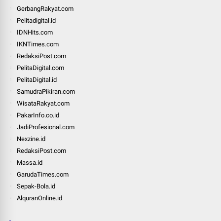
GerbangRakyat.com
Pelitadigital.id
IDNHits.com
IKNTimes.com
RedaksiPost.com
PelitaDigital.com
PelitaDigital.id
SamudraPikiran.com
WisataRakyat.com
PakarInfo.co.id
JadiProfesional.com
Nexzine.id
RedaksiPost.com
Massa.id
GarudaTimes.com
Sepak-Bola.id
AlquranOnline.id