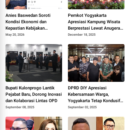
Anies Baswedan Soroti
Pemkot Yogyakarta
Kondisi Ekonomi dan
Apresiasi Kampung Wisata
Kepastian Kebijakan
Berprestasi Lewat Anugerah
Pemerintah
2025
May 20, 2026
December 18, 2025
Bupati Kulonprogo Lantik
DPRD DIY Apresiasi
Pejabat Baru, Dorong Inovasi
Kebersamaan Warga,
dan Kolaborasi Lintas OPD
Yogyakarta Tetap Kondusif
Pasca Aksi Massa
September 08, 2025
September 02, 2025