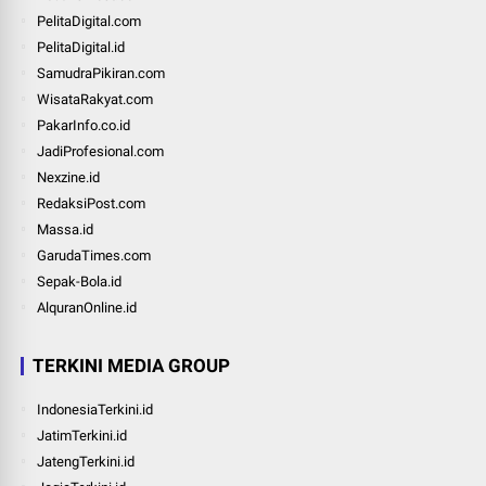
PelitaDigital.com
PelitaDigital.id
SamudraPikiran.com
WisataRakyat.com
PakarInfo.co.id
JadiProfesional.com
Nexzine.id
RedaksiPost.com
Massa.id
GarudaTimes.com
Sepak-Bola.id
AlquranOnline.id
TERKINI MEDIA GROUP
IndonesiaTerkini.id
JatimTerkini.id
JatengTerkini.id