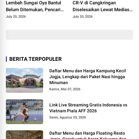
Lembah Sungai Oya Bantul
CR-V di Cangkringan
Belum Ditemukan, Pencarian
Diselesaikan Lewat Mediasi,
Dilanjutkan Selasa
Polisi Pastikan Tak Ada
July 20, 2026
July 20, 2026
Korban
BERITA TERPOPULER
Daftar Menu dan Harga Kampung Kecil
Jogja, Lengkap dari Paket Nasi hingga
Minuman
Kamis, Mei 07, 2026
Link Live Streaming Gratis Indonesia vs
Vietnam Piala AFF 2026
Senin, Agustus 03, 2026
Daftar Menu dan Harga Floating Resto
Jogja, Cocok untuk Acara Keluarga dan