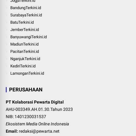
JogjaTerkini.id
BandungTerkini.id
SurabayaTerkini.id
BatuTerkini.id
JemberTerkini.id
BanyuwangiTerkini.id
MadiunTerkini.id
PacitanTerkini.id
NganjukTerkini.id
KediriTerkini.id
LamonganTerkini.id
PERUSAHAAN
PT Kolaborasi Pewarta Digital
AHU-003349.AH.01.30.Tahun 2023
NIB: 1401230031537
Ekosistem Media Online Indonesia
Email:
redaksi@pewarta.net