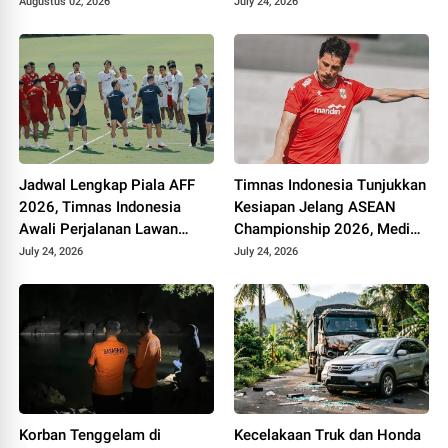
Tipis di Stadion Pakansari
Rudzan untuk Hadapi Super
Augustus 02, 2026
July 24, 2026
League 2026/2027
Jadwal Lengkap Piala AFF
Timnas Indonesia Tunjukkan
2026, Timnas Indonesia
Kesiapan Jelang ASEAN
Awali Perjalanan Lawan
Championship 2026, Media
Kamboja
Vietnam Minta Timnya
July 24, 2026
July 24, 2026
Waspada
Korban Tenggelam di
Kecelakaan Truk dan Honda