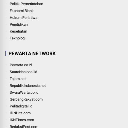
Politik Pemerintahan
Ekonomi Bisnis
Hukum Peristiwa
Pendidikan
Kesehatan
Teknologi
PEWARTA NETWORK
Pewarta.co.id
SuaraNasional.id
Tajam.net
RepublikIndonesia.net
SwaraWarta.co.id
GerbangRakyat.com
Pelitadigital.id
IDNHits.com
IKNTimes.com
RedaksiPost.com