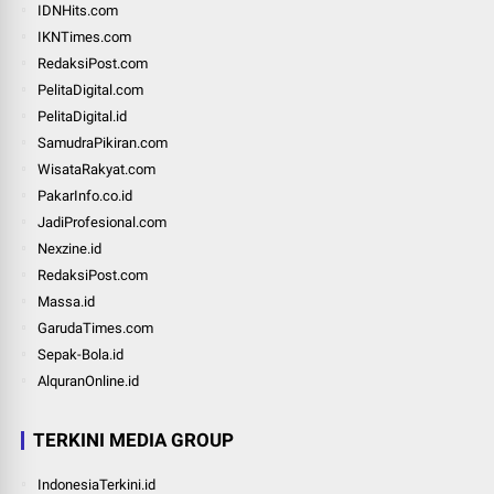
IDNHits.com
IKNTimes.com
RedaksiPost.com
PelitaDigital.com
PelitaDigital.id
SamudraPikiran.com
WisataRakyat.com
PakarInfo.co.id
JadiProfesional.com
Nexzine.id
RedaksiPost.com
Massa.id
GarudaTimes.com
Sepak-Bola.id
AlquranOnline.id
TERKINI MEDIA GROUP
IndonesiaTerkini.id