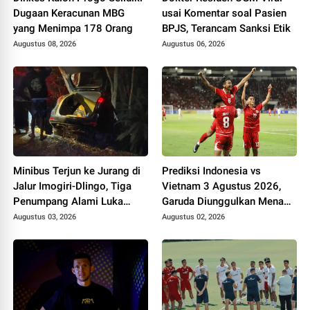
Dugaan Keracunan MBG
usai Komentar soal Pasien
yang Menimpa 178 Orang
BPJS, Terancam Sanksi Etik
Augustus 08, 2026
Augustus 06, 2026
Minibus Terjun ke Jurang di
Prediksi Indonesia vs
Jalur Imogiri-Dlingo, Tiga
Vietnam 3 Agustus 2026,
Penumpang Alami Luka
Garuda Diunggulkan Menang
Ringan
Tipis di Stadion Pakansari
Augustus 03, 2026
Augustus 02, 2026