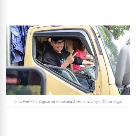
Calon Wali Kota Yogyakarta nomor urut 2, Hasto Wardoyo (Tribun Jogja)