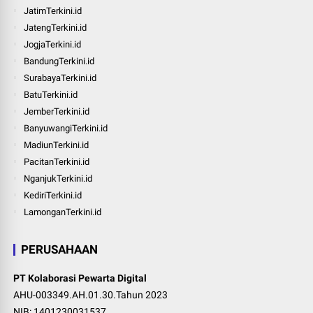
JatimTerkini.id
JatengTerkini.id
JogjaTerkini.id
BandungTerkini.id
SurabayaTerkini.id
BatuTerkini.id
JemberTerkini.id
BanyuwangiTerkini.id
MadiunTerkini.id
PacitanTerkini.id
NganjukTerkini.id
KediriTerkini.id
LamonganTerkini.id
PERUSAHAAN
PT Kolaborasi Pewarta Digital
AHU-003349.AH.01.30.Tahun 2023
NIB: 1401230031537