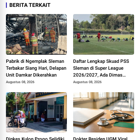
BERITA TERKAIT
Pabrik di Ngemplak Sleman
Daftar Lengkap Skuad PSS
Terbakar Siang Hari, Delapan
Sleman di Super League
Unit Damkar Dikerahkan
2026/2027, Ada Dimas
Drajad hingga Gustavo
Augustus 08, 2026
Augustus 08, 2026
Tocantins
Dinkes Kulon Progo Selidiki
Dokter Residen UGM Viral