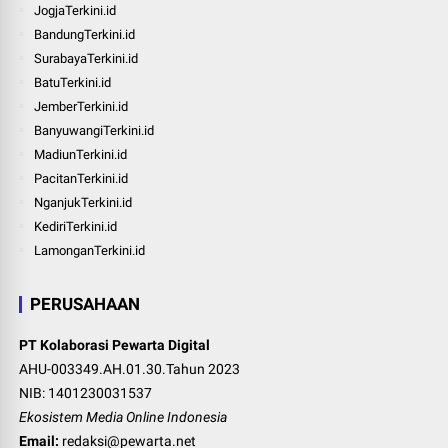
JogjaTerkini.id
BandungTerkini.id
SurabayaTerkini.id
BatuTerkini.id
JemberTerkini.id
BanyuwangiTerkini.id
MadiunTerkini.id
PacitanTerkini.id
NganjukTerkini.id
KediriTerkini.id
LamonganTerkini.id
PERUSAHAAN
PT Kolaborasi Pewarta Digital
AHU-003349.AH.01.30.Tahun 2023
NIB: 1401230031537
Ekosistem Media Online Indonesia
Email:
redaksi@pewarta.net