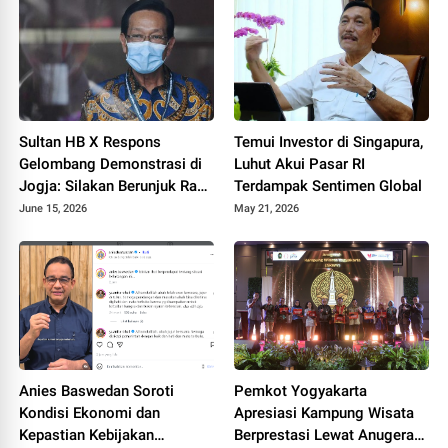
Sultan HB X Respons
Temui Investor di Singapura,
Gelombang Demonstrasi di
Luhut Akui Pasar RI
Jogja: Silakan Berunjuk Rasa
Terdampak Sentimen Global
Asal Tertib
June 15, 2026
May 21, 2026
Anies Baswedan Soroti
Pemkot Yogyakarta
Kondisi Ekonomi dan
Apresiasi Kampung Wisata
Kepastian Kebijakan
Berprestasi Lewat Anugerah