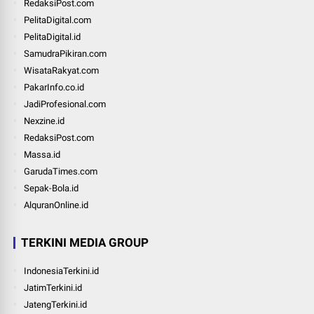
RedaksiPost.com
PelitaDigital.com
PelitaDigital.id
SamudraPikiran.com
WisataRakyat.com
PakarInfo.co.id
JadiProfesional.com
Nexzine.id
RedaksiPost.com
Massa.id
GarudaTimes.com
Sepak-Bola.id
AlquranOnline.id
TERKINI MEDIA GROUP
IndonesiaTerkini.id
JatimTerkini.id
JatengTerkini.id