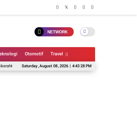
NETWORK
eknologi
Otomotif
Travel
n
Daftar Lengkap Skuad PSS Sleman di Super League 2026/2027, Ada Dima
Saturday
,
August
08
,
2026
|
4:43 29 PM