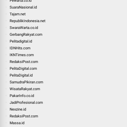
Pewarta.co.id
SuaraNasional.id
Tajam.net
RepublikIndonesia.net
SwaraWarta.co.id
GerbangRakyat.com
Pelitadigital.id
IDNHits.com
IKNTimes.com
RedaksiPost.com
PelitaDigital.com
PelitaDigital.id
SamudraPikiran.com
WisataRakyat.com
PakarInfo.co.id
JadiProfesional.com
Nexzine.id
RedaksiPost.com
Massa.id