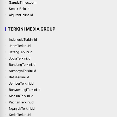
GarudaTimes.com
Sepak-Bola.id
AlquranOnline.id
TERKINI MEDIA GROUP
IndonesiaTerkini.id
JatimTerkini.id
JatengTerkini.id
JogjaTerkini.id
BandungTerkini.id
SurabayaTerkini.id
BatuTerkini.id
JemberTerkini.id
BanyuwangiTerkini.id
MadiunTerkini.id
PacitanTerkini.id
NganjukTerkini.id
KediriTerkini.id