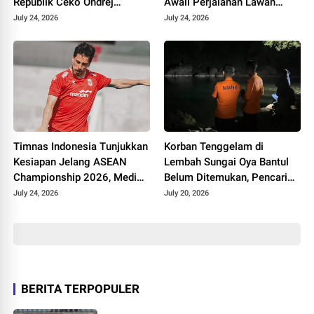
Republik Ceko Ondrej
Awali Perjalanan Lawan
Rudzan untuk Hadapi Super
Kamboja
July 24, 2026
July 24, 2026
League 2026/2027
Timnas Indonesia Tunjukkan
Korban Tenggelam di
Kesiapan Jelang ASEAN
Lembah Sungai Oya Bantul
Championship 2026, Media
Belum Ditemukan, Pencarian
Vietnam Minta Timnya
Dilanjutkan Selasa
July 24, 2026
July 20, 2026
Waspada
BERITA TERPOPULER